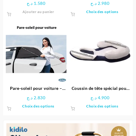
auto | Sevibebe
bébé – SeviBebe
د.ج
1.580
د.ج
2.980
produit
produit
Ce
Ajouter au panier
Choix des options
produit
a
plusieu
variatio
Les
options
peuven
être
choisie
sur
la
page
Pare-soleil pour voiture –
Coussin de tête spécial pour
du
SeviBebe
bébés et nouveau-nés
د.ج
2.830
د.ج
4.900
produit
réglable
Ce
Ce
Choix des options
Choix des options
produit
produit
a
a
plusieurs
plusieu
variations.
variatio