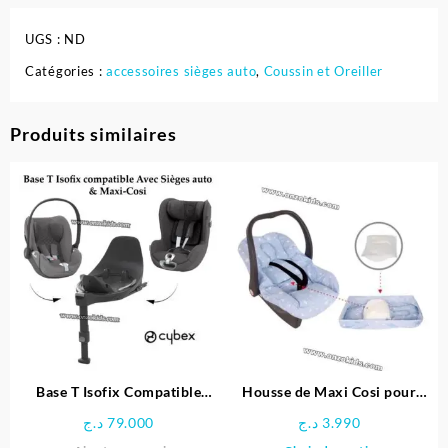
UGS :
ND
Catégories :
accessoires sièges auto
,
Coussin et Oreiller
Produits similaires
Base T Isofix Compatible
Housse de Maxi Cosi pour
Avec Sièges auto & Maxi-Cosi
bébé
د.ج
79.000
د.ج
3.990
– Cybex
Ce