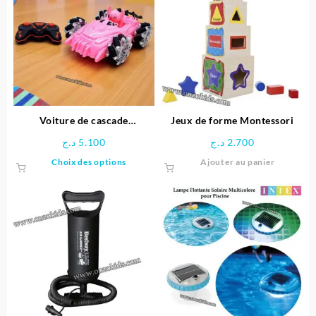
Les
options
peuvent
être
choisies
sur
la
page
Voiture de cascade
Jeux de forme Montessori
du
télécommandée Stitch
د.ج
5.100
د.ج
2.700
produit
Ce
Choix des options
Ajouter au panier
produit
a
plusieurs
variations.
Les
options
peuvent
être
choisies
sur