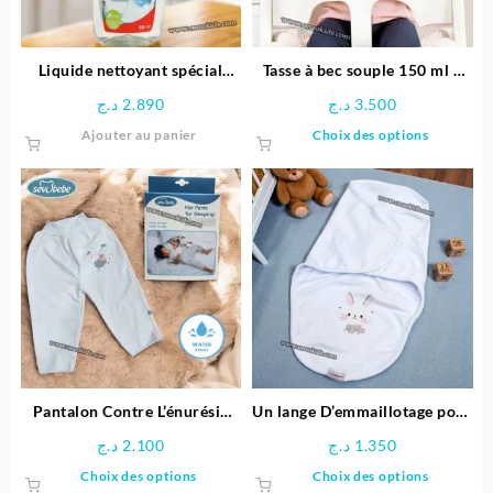
sur
sur
la
la
page
page
Liquide nettoyant spécial
Tasse à bec souple 150 ml –
du
du
biberons 500 Ml – Nuk
MAM
د.ج
2.890
د.ج
3.500
produit
produit
Ce
Ajouter au panier
Choix des options
produit
a
plusieu
variatio
Les
options
peuven
être
choisie
sur
la
page
Pantalon Contre L’énurésie
Un lange D’emmaillotage pour
du
Nocturne – Sevibebe
Nouveau-né – Bebekevi
د.ج
2.100
د.ج
1.350
produit
Ce
Ce
Choix des options
Choix des options