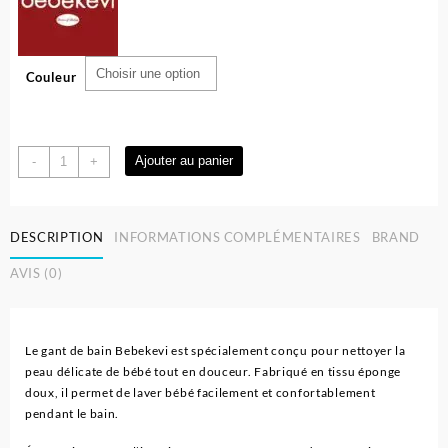
Couleur
quantité
Ajouter au panier
-
+
de
Gant
De
DESCRIPTION
INFORMATIONS COMPLÉMENTAIRES
BRAND
Bain
Pour
AVIS (0)
Bébé
Avec
Éponge
Intégrée
Le gant de bain Bebekevi est spécialement conçu pour nettoyer la
0
peau délicate de bébé tout en douceur. Fabriqué en tissu éponge
Mois+
doux, il permet de laver bébé facilement et confortablement
|
pendant le bain.
bebekevi