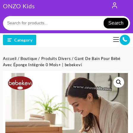
Skip
ONZO Kids
to
content
Search
Category
Accueil
/
Boutique
/
Produits Divers
/ Gant De Bain Pour Bébé
Avec Éponge Intégrée 0 Mois+ | bebekevi