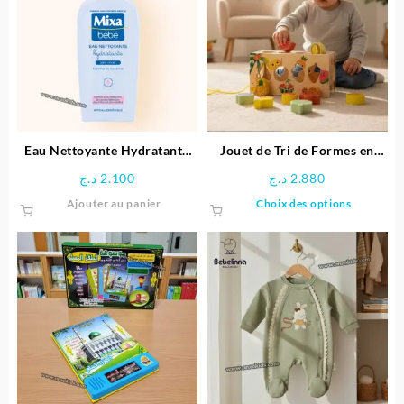
Les
options
peuven
être
choisie
sur
la
page
Eau Nettoyante Hydratante
Jouet de Tri de Formes en
du
250ml
Bois
د.ج
2.100
د.ج
2.880
produit
Ce
Ajouter au panier
Choix des options
produit
a
plusieu
variatio
Les
options
peuven
être
choisie
sur