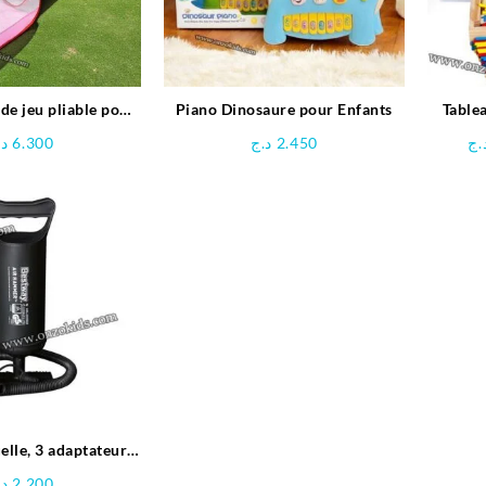
de jeu pliable pour
Piano Dinosaure pour Enfants
Table
enfants
د.
6.300
د.ج
2.450
.ج
lle, 3 adaptateurs
en Plastique – Noir
د.
2.200