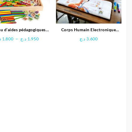
au d’aides pédagogiques
Corps Humain Electronique
multifonctionnel
Interactif pour enfant
Plage
د
1.800
–
د.ج
1.950
د.ج
3.600
de
prix :
1.800 د.ج
à
1.950 د.ج