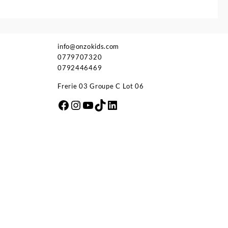
info@onzokids.com
0779707320
0792446469
Frerie 03 Groupe C Lot 06
Facebook
Instagram
YouTube
TikTok
LinkedIn