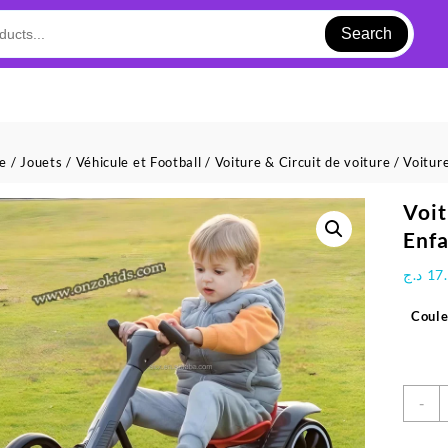
Search
ue
/
Jouets
/
Véhicule et Football
/
Voiture & Circuit de voiture
/ Voitur
Voit
Enf
د.ج
17
Coule
q
-
d
V