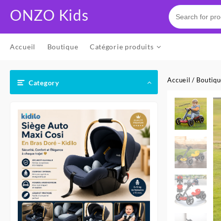
Skip
ONZO Kids
to
content
Accueil
Boutique
Catégorie produits
Accueil
/
Boutiq
Category