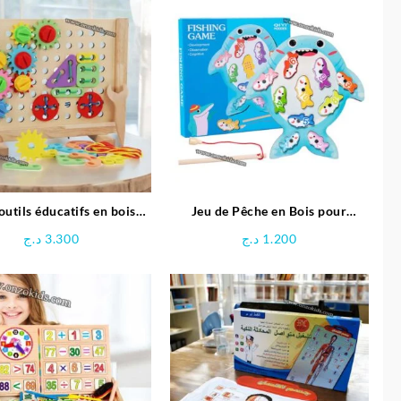
’outils éducatifs en bois
Jeu de Pêche en Bois pour
pour enfants
Enfants
د.ج
3.300
د.ج
1.200