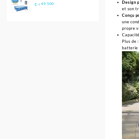
Design p
Pro avec pompe de
د.ج
49.500
et son t
filtration 300 x 201 x 66
Conçu po
cm -Bestway
une cond
propre v
Capacité
Plus de 
batterie
Lecteur
vidéo