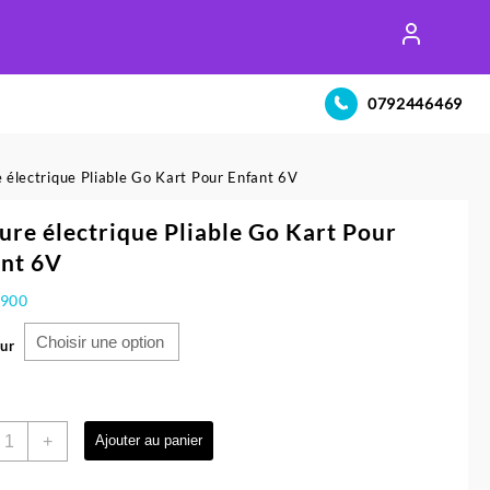
0792446469
e électrique Pliable Go Kart Pour Enfant 6V
ure électrique Pliable Go Kart Pour
ant 6V
.900
ur
uantité
+
Ajouter au panier
e
oiture