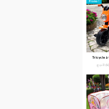
Promo !
Tricycle à
د.ج
7.5