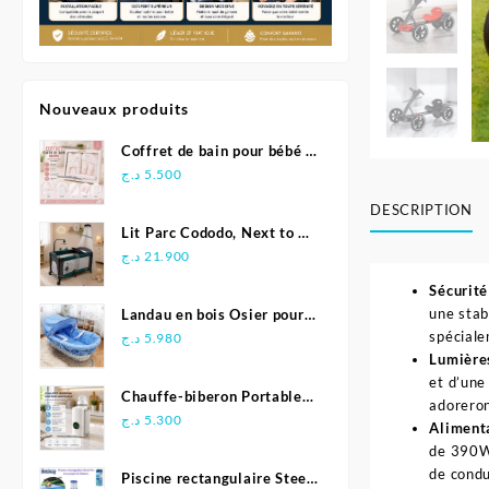
Nouveaux produits
Coffret de bain pour bébé 5
pièces - Bebelinna
د.ج
5.500
DESCRIPTION
Lit Parc Cododo, Next to Me
2en1 – Pingouin
د.ج
21.900
Sécurité
une stab
Landau en bois Osier pour
spéciale
bébé
د.ج
5.980
Lumières
et d’une
Chauffe-biberon Portable
adorero
pour Voyage
د.ج
5.300
Alimenta
de 390W,
de condu
Piscine rectangulaire Steel