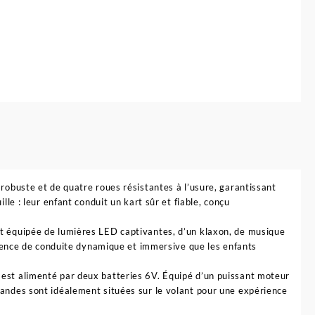
lectrique
liable
o
art
our
nfant
V
 robuste et de quatre roues résistantes à l’usure, garantissant
lle : leur enfant conduit un kart sûr et fiable, conçu
st équipée de lumières LED captivantes, d’un klaxon, de musique
périence de conduite dynamique et immersive que les enfants
 est alimenté par deux batteries 6V. Équipé d’un puissant moteur
mandes sont idéalement situées sur le volant pour une expérience