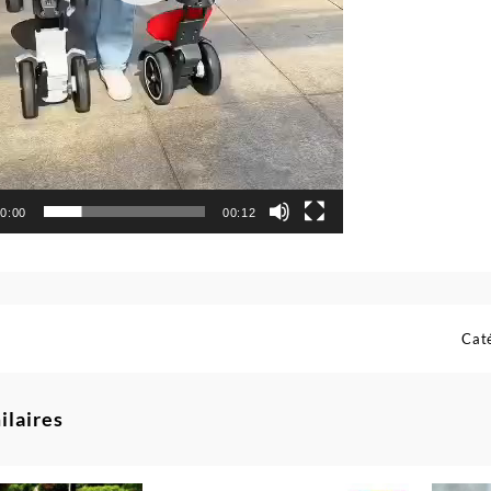
0:00
00:12
Cat
ilaires