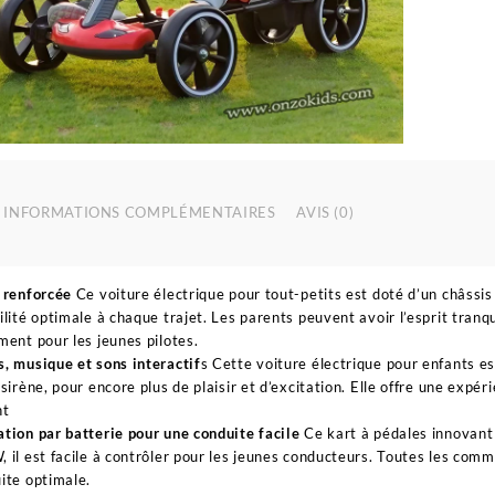
é
P
G
K
P
E
6
INFORMATIONS COMPLÉMENTAIRES
AVIS (0)
 renforcée
Ce voiture électrique pour tout-petits est doté d’un châssis
ilité optimale à chaque trajet. Les parents peuvent avoir l’esprit tranqui
ment pour les jeunes pilotes.
, musique et sons interactif
s Cette voiture électrique pour enfants e
 sirène, pour encore plus de plaisir et d’excitation. Elle offre une ex
nt
tion par batterie pour une conduite facile
Ce kart à pédales innovant
 il est facile à contrôler pour les jeunes conducteurs. Toutes les com
ite optimale.