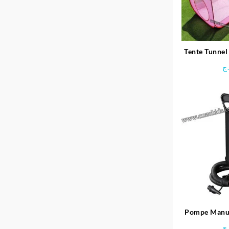
Tente Tunnel 
ج
Pompe Manue
pour Valve, 
ج