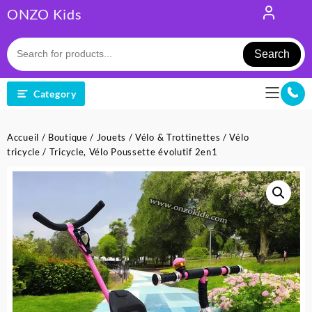
Skip
ONZO Kids
to
content
Search
Category
Accueil
/
Boutique
/
Jouets
/
Vélo & Trottinettes
/
Vélo
tricycle
/ Tricycle, Vélo Poussette évolutif 2en1