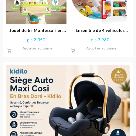
être
choisie
sur
la
page
Jouet de tri Montessori en
Ensemble de 4 véhicules
du
bois éducative
dinosaures avec Tapis circuit
د.ج
2.350
د.ج
3.980
produit
– HUANGER
Ajouter au panier
Ajouter au panier