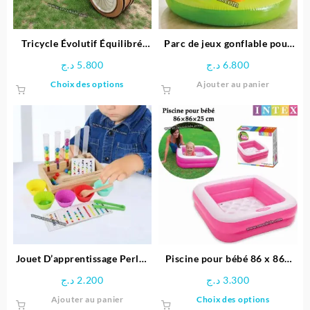
Tricycle Évolutif Équilibré
Parc de jeux gonflable pour
pour enfant- Ferdi
bébé Girafe – INTEX
د.ج
5.800
د.ج
6.800
Ce
Choix des options
Ajouter au panier
produit
a
plusieurs
variations.
Les
options
peuvent
être
choisies
sur
la
page
Jouet D’apprentissage Perles
Piscine pour bébé 86 x 86x
du
arc-en-ciel en Bois
25 cm -INTEX
د.ج
2.200
د.ج
3.300
produit
Ce
Ajouter au panier
Choix des options