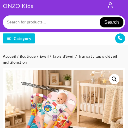
Skip
ONZO Kids
to
content
Search
Category
Accueil
/
Boutique
/
Eveil
/
Tapis d'éveil
/ Transat , tapis d’éveil
multifonction