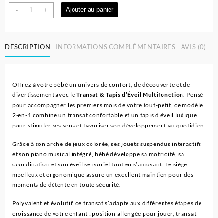
quantité
Ajouter au panier
-
+
de
Transat
,
DESCRIPTION
INFORMATIONS COMPLÉMENTAIRES
AVIS (0)
tapis
d'éveil
multifonction
Offrez à votre bébé un univers de confort, de découverte et de
divertissement avec le
Transat & Tapis d’Éveil Multifonction
. Pensé
pour accompagner les premiers mois de votre tout-petit, ce modèle
2-en-1 combine un transat confortable et un tapis d’éveil ludique
pour stimuler ses sens et favoriser son développement au quotidien.
Grâce à son arche de jeux colorée, ses jouets suspendus interactifs
et son piano musical intégré, bébé développe sa motricité, sa
coordination et son éveil sensoriel tout en s’amusant. Le siège
moelleux et ergonomique assure un excellent maintien pour des
moments de détente en toute sécurité.
Polyvalent et évolutif, ce transat s’adapte aux différentes étapes de
croissance de votre enfant : position allongée pour jouer, transat