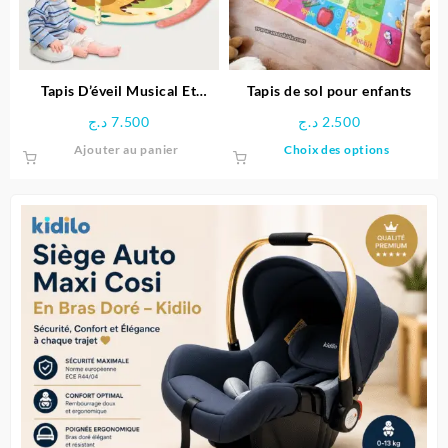
être
choisie
sur
la
page
Tapis D’éveil Musical Et
Tapis de sol pour enfants
du
Lumineux Pour Bébé
د.ج
7.500
د.ج
2.500
produit
Ce
Ajouter au panier
Choix des options
produit
a
plusieu
variatio
Les
options
peuven
être
choisie
sur
la
page
du
produit