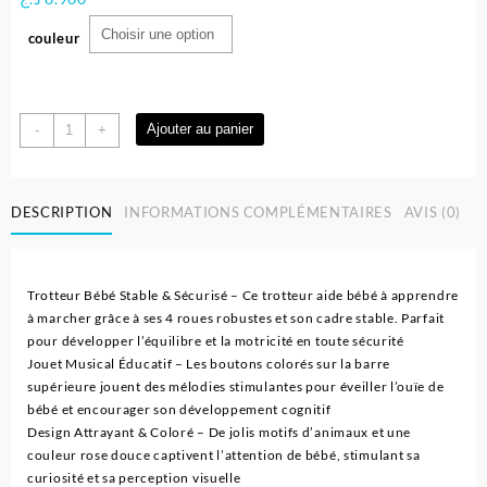
couleur
quantité
Ajouter au panier
-
+
de
Trotteur
et
DESCRIPTION
INFORMATIONS COMPLÉMENTAIRES
AVIS (0)
Tapis
d'eveil
Bébé
Musical
Trotteur Bébé Stable & Sécurisé – Ce trotteur aide bébé à apprendre
avec
à marcher grâce à ses 4 roues robustes et son cadre stable. Parfait
jouets
pour développer l’équilibre et la motricité en toute sécurité
Jouet Musical Éducatif – Les boutons colorés sur la barre
supérieure jouent des mélodies stimulantes pour éveiller l’ouïe de
bébé et encourager son développement cognitif
Design Attrayant & Coloré – De jolis motifs d’animaux et une
couleur rose douce captivent l’attention de bébé, stimulant sa
curiosité et sa perception visuelle