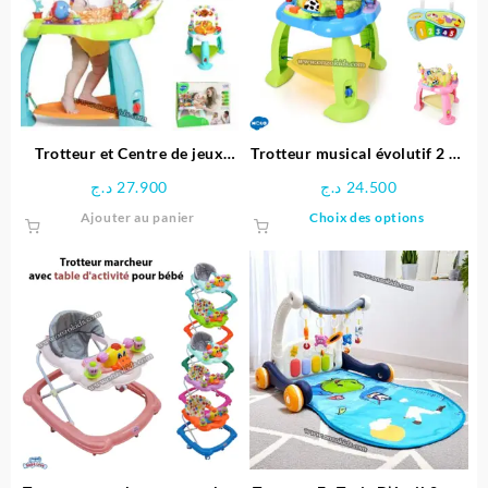
options
peuvent
être
choisies
sur
la
page
Trotteur et Centre de jeux
Trotteur musical évolutif 2 en
du
multifonctionnel avec
1 pour bébé – Hola
د.ج
27.900
د.ج
24.500
produit
rotation à 360 degrés
Ce
Ajouter au panier
Choix des options
produit
a
plusieu
variatio
Les
options
peuven
être
choisie
sur
la
page