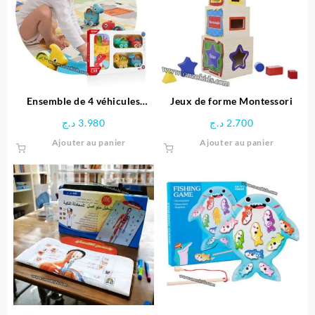
options
options
peuvent
peuven
être
être
choisies
choisie
sur
sur
la
la
page
page
Ensemble de 4 véhicules
Jeux de forme Montessori
du
du
dinosaures avec Tapis circuit
د.ج
3.980
د.ج
2.700
produit
produit
– HUANGER
Ajouter au panier
Ajouter au panier