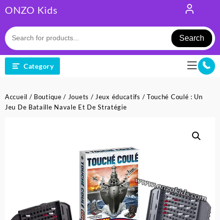
Skip
ONZO Kids
to
content
Search
Category
Accueil
/
Boutique
/
Jouets
/
Jeux éducatifs
/ Touché Coulé : Un
Jeu De Bataille Navale Et De Stratégie