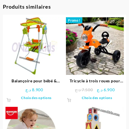
Produits similaires
Promo !
Balançoire pour bébé &
Tricycle à trois roues pour
enfants
enfants
Le
Le
د.ج
8.900
د.ج
7.500
د.ج
6.900
prix
prix
Ce
Ce
Choix des options
Choix des options
initial
actuel
produit
produit
était :
est :
a
a
7.500 د.ج.
plusieurs
plusieu
variations.
variatio
Les
Les