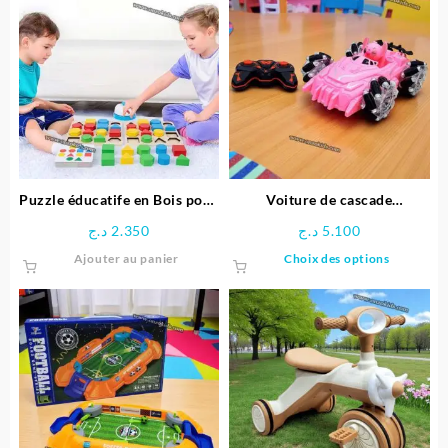
Puzzle éducatife en Bois pour
Voiture de cascade
Enfants
télécommandée Stitch
د.ج
2.350
د.ج
5.100
Ce
Ajouter au panier
Choix des options
produit
a
plusieu
variatio
Les
options
peuven
être
choisie