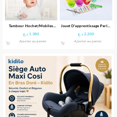
Tambour Hochet/Mobiles
Jouet D’apprentissage Perles
Unisexe – Huanger
arc-en-ciel en Bois
د.ج
1.380
د.ج
2.200
Ajouter au panier
Ajouter au panier