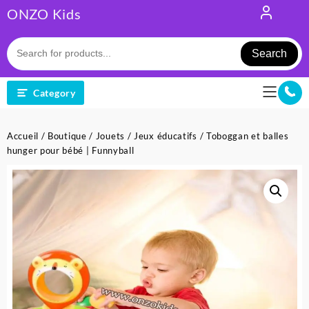
Skip
ONZO Kids
to
content
Search
Category
Accueil
/
Boutique
/
Jouets
/
Jeux éducatifs
/ Toboggan et balles
hunger pour bébé | Funnyball