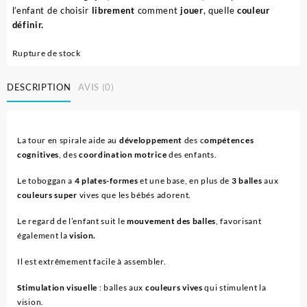
l’enfant de choisir
librement
comment
jouer
, quelle
couleur
définir.
Rupture de stock
DESCRIPTION
AVIS (0)
La tour en spirale aide au
développement
des c
ompétences
cognitives
, des
coordination motrice
des enfants.
Le toboggan a
4 plates-formes
et une base, en plus de
3 balles
aux
couleurs super
vives que les bébés adorent.
Le regard de l’enfant suit le
mouvement des balles
, favorisant
également la
vision.
Il est extrêmement facile à assembler.
Stimulation visuelle
: balles aux
couleurs vives
qui stimulent la
vision.