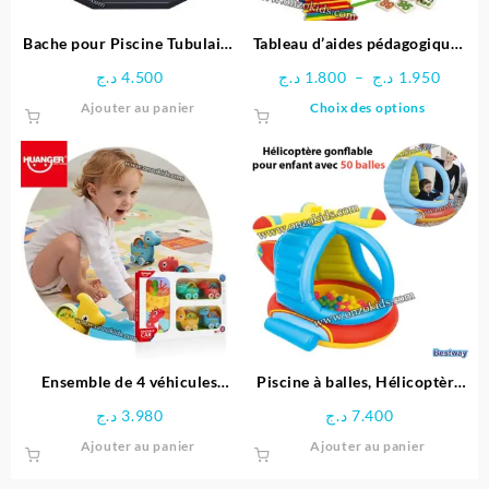
la
page
Bache pour Piscine Tubulaire
Tableau d’aides pédagogiques
du
Diamètre 3.66 M – Bestway
multifonctionnel
Plage
د.ج
4.500
د.ج
1.800
–
د.ج
1.950
produit
de
Ce
Ajouter au panier
Choix des options
prix :
produit
1.800 د.ج
a
à
plusieu
1
variatio
Les
options
peuven
être
choisie
sur
la
page
Ensemble de 4 véhicules
Piscine à balles, Hélicoptère
du
dinosaures avec Tapis circuit
gonflable pour enfant + 50
د.ج
3.980
د.ج
7.400
produit
– HUANGER
balles – Bestway
Ajouter au panier
Ajouter au panier