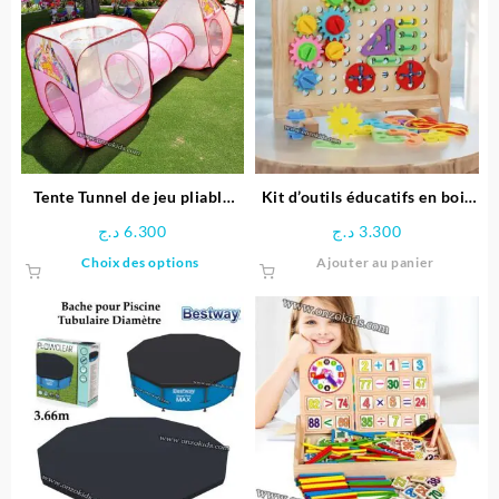
variations.
Les
options
peuvent
être
choisies
sur
la
page
Tente Tunnel de jeu pliable
Kit d’outils éducatifs en bois
du
pour enfants
pour enfants
د.ج
6.300
د.ج
3.300
produit
Ce
Choix des options
Ajouter au panier
produit
a
plusieurs
variations.
Les
options
peuvent
être
choisies
sur