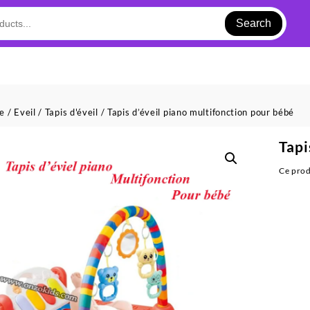
Search
ue
/
Eveil
/
Tapis d'éveil
/ Tapis d’éveil piano multifonction pour bébé
Tapi
Ce prod