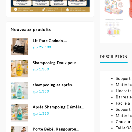
Nouveaux produits
Lit Parc Cododo,
Multifonction - Kidilo
د.ج
29.500
DESCRIPTION
Shampooing Doux pour
Bébé 500 ml - Johnson's
د.ج
1.380
Support 
Matéria
shampooing et après-
Hochets 
shampoing 2en1 Soft &
د.ج
1.380
Barres s
Shiny 500 ml - Johnson's
Facile à
Baby
Après Shampoing Démêlant
Support
pour bébé - Johnson'S Baby
د.ج
1.380
Matériau
Couleur 
Taille:3
Porte Bébé, Kangourou