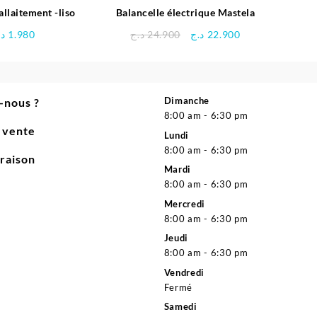
allaitement -liso
Balancelle électrique Mastela
Le
Le
د.
1.980
د.ج
24.900
د.ج
22.900
prix
prix
initial
actuel
était :
est :
22.900 د.ج.
24.900 د.ج.
Dimanche
-nous ?
8:00 am - 6:30 pm
e vente
Lundi
8:00 am - 6:30 pm
vraison
Mardi
8:00 am - 6:30 pm
Mercredi
8:00 am - 6:30 pm
Jeudi
8:00 am - 6:30 pm
Vendredi
Fermé
Samedi