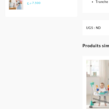
Tranche 
Multifonctionnel
د.ج
7.500
Ergonomique - Aiebao
UGS :
ND
Produits sim