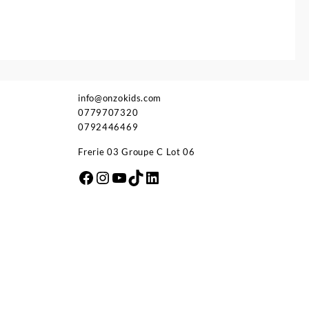
19.900 د.ج.
info@onzokids.com
0779707320
0792446469
Frerie 03 Groupe C Lot 06
Facebook
Instagram
YouTube
TikTok
LinkedIn