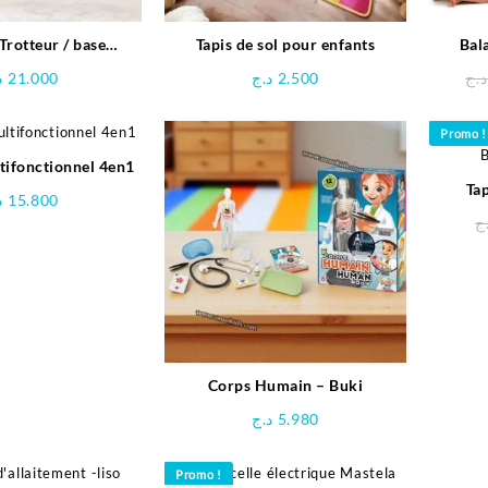
Trotteur / base
Tapis de sol pour enfants
Bal
és Jump Around –
GIR
د
21.000
د.ج
2.500
د.ج
HAUCK
Promo !
tifonctionnel 4en1
Tap
د
15.800
B
ج
Corps Humain – Buki
د.ج
5.980
Promo !