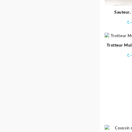
Sauteur, 
d’activit
.ج
Trotteur Mul
.ج