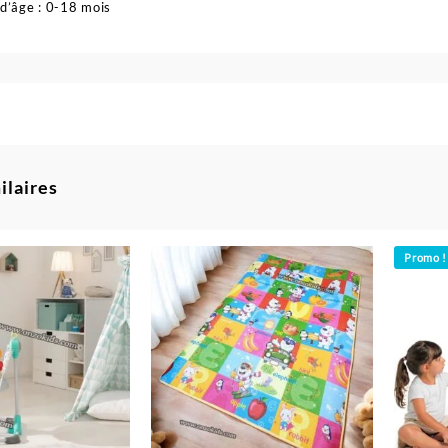
d’âge : 0-18 mois
ilaires
Promo !