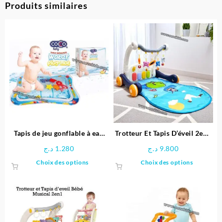
Produits similaires
Tapis de jeu gonflable à eau
Trotteur Et Tapis D’éveil 2en1
pour bébés 3M+
avec musique et jouets
د.ج
1.280
د.ج
9.800
Ce
Ce
Choix des options
Choix des options
produit
produit
a
a
plusieurs
plusieu
variations.
variatio
Les
Les