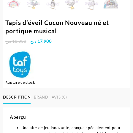
Tapis d’éveil Cocon Nouveau né et
portique musical
Le
Le
د.ج
18.330
د.ج
17.900
prix
prix
initial
actuel
était :
est :
17.900 د.ج.
18.330 د.ج.
Rupture de stock
DESCRIPTION
BRAND
AVIS (0)
Aperçu
Une aire de jeu innovante, conçue spécialement pour