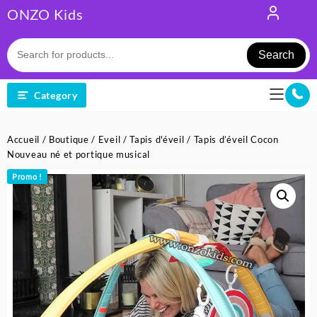
Skip
ONZO Kids
to
content
Search
Category
Accueil
/
Boutique
/
Eveil
/
Tapis d'éveil
/ Tapis d’éveil Cocon
Nouveau né et portique musical
Promo !