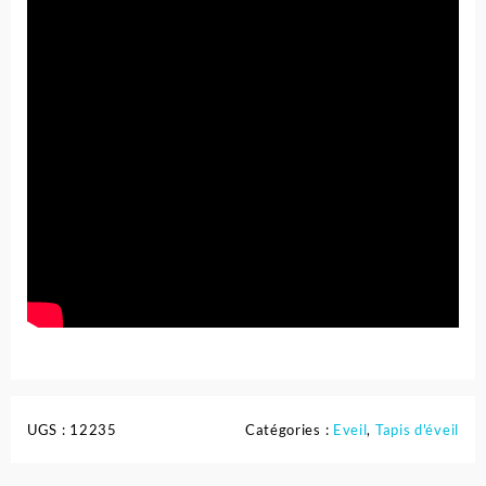
UGS :
12235
Catégories :
Eveil
,
Tapis d'éveil