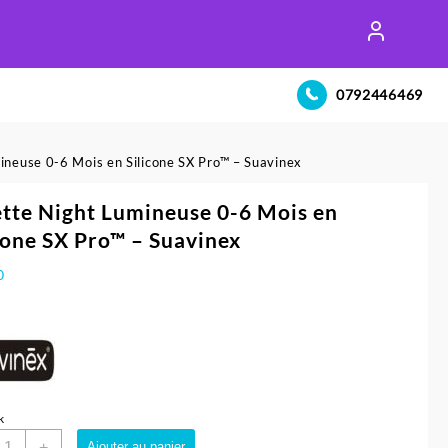
0792446469
ineuse 0-6 Mois en Silicone SX Pro™ – Suavinex
tte Night Lumineuse 0-6 Mois en
cone SX Pro™ – Suavinex
0
k
uantité
+
Ajouter au panier