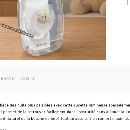
d
S
N
L
0
6
M
e
S
S
P
–
S
BRAND
AVIS (0)
 bébé des nuits plus paisibles avec cette sucette lumineuse spécialeme
 permet de la retrouver facilement dans l’obscurité sans allumer la lum
nt naturel de la bouche de bébé tout en assurant un confort maximal.