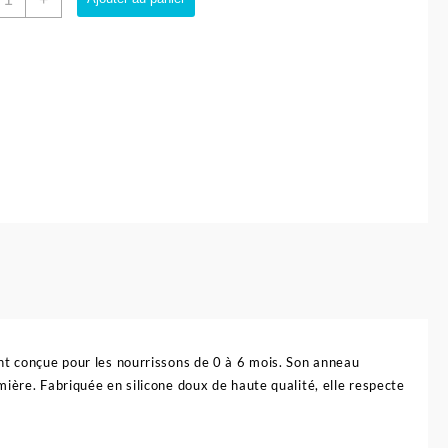
e
ucette
ight
umineuse
-
ois
n
ilicone
X
ro™
uavinex
nt conçue pour les nourrissons de 0 à 6 mois. Son anneau
ière. Fabriquée en silicone doux de haute qualité, elle respecte