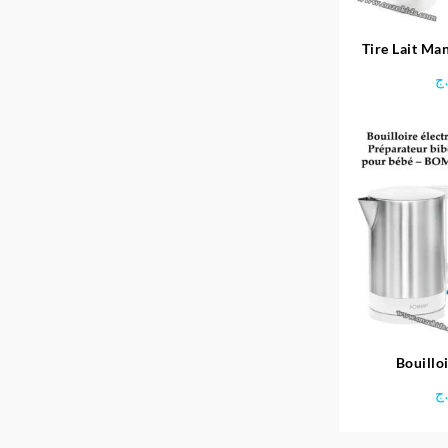
Tire Lait M
ج
Bouilloi
Préparateur 
ج
B