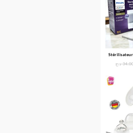
Stérilisateu
3en1 Premi
د.ج
34.0