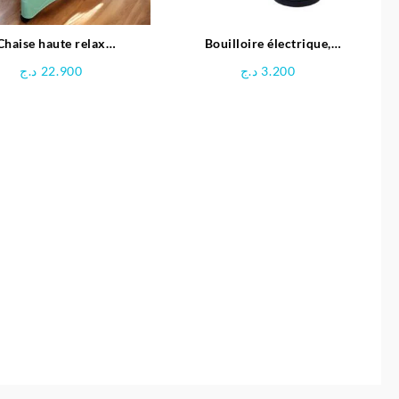
Chaise haute relax
Bouilloire électrique,
fonctions – Mini pouce
Préparateur biberon pour bébé –
د.ج
22.900
د.ج
3.200
MARADO