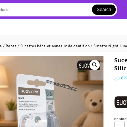
Search
ue
/
Repas
/
Sucettes bébé et anneaux de dentition
/ Sucette Night Lum
Suce
Sili
د.ج
89
En stoc
q
-