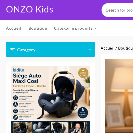
Skip
ONZO Kids
to
content
Accueil
Boutique
Catégorie produits
Accueil
/
Boutiq
Category