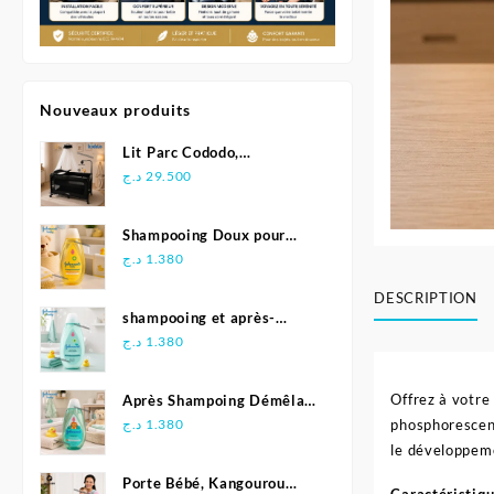
Nouveaux produits
Lit Parc Cododo,
Multifonction - Kidilo
د.ج
29.500
Shampooing Doux pour
Bébé 500 ml - Johnson's
د.ج
1.380
DESCRIPTION
shampooing et après-
shampoing 2en1 Soft &
د.ج
1.380
Shiny 500 ml - Johnson's
Baby
Offrez à votre
Après Shampoing Démêlant
pour bébé - Johnson'S Baby
د.ج
1.380
phosphorescent
le développeme
Porte Bébé, Kangourou