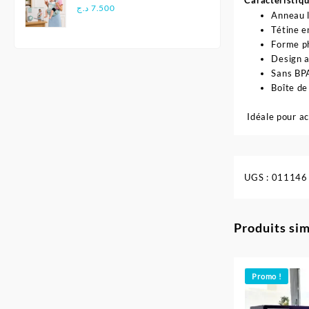
Caractéristiqu
Multifonctionnel
د.ج
7.500
Anneau l
Ergonomique - Aiebao
Tétine e
Forme ph
Design a
Sans BPA
Boîte de
Idéale pour ac
UGS :
011146
Produits sim
Promo !