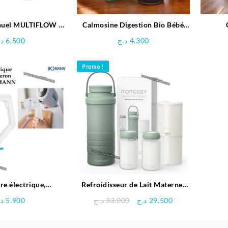
anuel MULTIFLOW –
Calmosine Digestion Bio Bébé
Tigex
100 ml
multi
د.
6.500
د.ج
4.300
Promo !
re électrique,
Refroidisseur de Lait Maternel
biberon pour bébé –
Portable pour Les Voyages –
Le
Le
د.
5.900
د.ج
33.000
د.ج
29.500
OMANN
Momcozy
prix
prix
initial
actuel