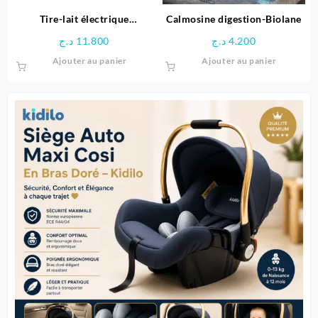
Tire-lait électrique
Calmosine digestion-Biolane
MULTIFLOW – Tigex
د.ج
11.800
د.ج
4.200
Ajouter au panier
Ajouter au panier