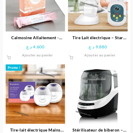
Calmosine Allaitement -
Tire Lait électrique – Star
Biolane
Care
د.ج
4.600
د.ج
9.880
Ajouter au panier
Ajouter au panier
Promo !
Tire-lait électrique Mains
Stérilisateur de biberon –