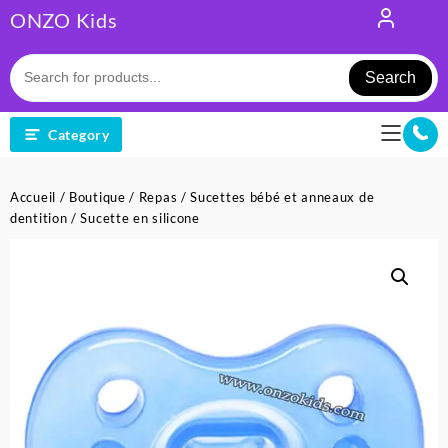
Skip
ONZO Kids
to
content
Search
Category
Accueil
/
Boutique
/
Repas
/
Sucettes bébé et anneaux de
dentition
/ Sucette en silicone