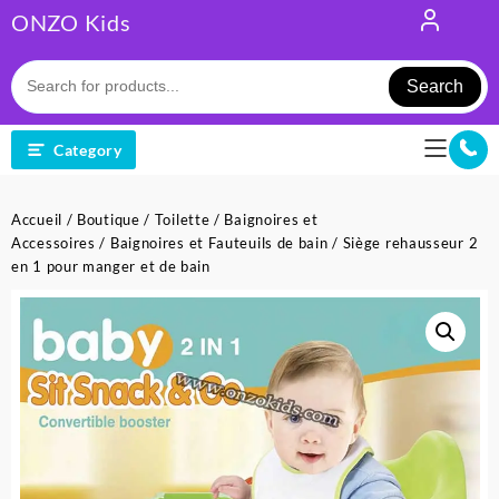
Skip
ONZO Kids
to
content
Search
Category
Accueil
/
Boutique
/
Toilette
/
Baignoires et
Accessoires
/
Baignoires et Fauteuils de bain
/ Siège rehausseur 2
en 1 pour manger et de bain