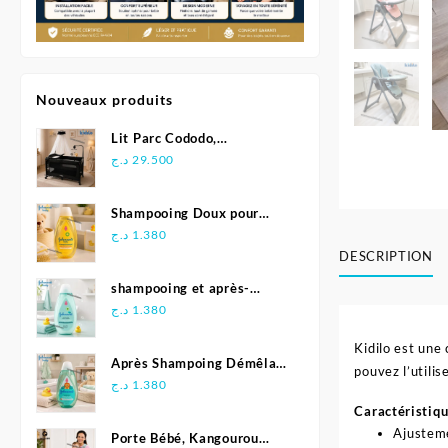
Nouveaux produits
Lit Parc Cododo,
Multifonction - Kidilo
د.ج
29.500
Shampooing Doux pour
Bébé 500 ml - Johnson's
د.ج
1.380
DESCRIPTION
shampooing et après-
shampoing 2en1 Soft &
د.ج
1.380
Shiny 500 ml - Johnson's
Kidilo est une 
Baby
Après Shampoing Démêlant
pouvez l’utili
pour bébé - Johnson'S Baby
د.ج
1.380
Caractéristiqu
Ajusteme
Porte Bébé, Kangourou