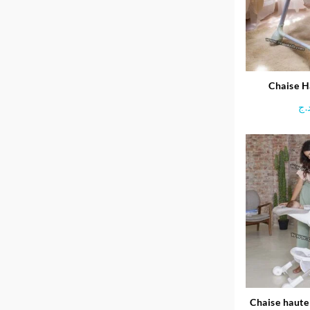
Chaise H
balançoire 
.ج
Chaise haute 