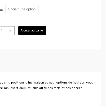
ur
uantité
+
Ajouter au panier
e
haise
aute
ébé
liable
vec
auteur
t
iège
églable
ec cinq positions d’inclinaison et neuf options de hauteur, vous
 son insert douillet, puis au fil des mois et des années
idilo