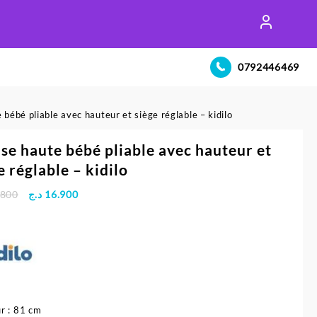
0792446469
 bébé pliable avec hauteur et siège réglable – kidilo
se haute bébé pliable avec hauteur et
e réglable – kidilo
Le
Le
.800
د.ج
16.900
prix
prix
initial
actuel
était :
est :
16.900 د.ج.
19.800 د.ج.
r : 81 cm