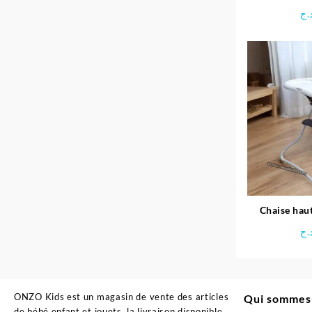
8 hau
.ج
Chaise hau
.ج
ONZO Kids est un magasin de vente des articles
Qui sommes
de bébé enfant et jouets, la livraison disponible