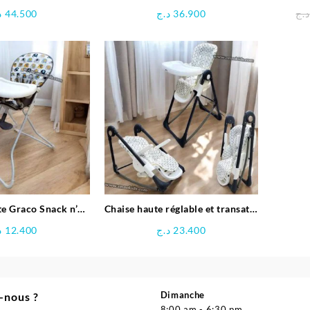
teurs – Cam
SVEN – FreeOn
د
44.500
د.ج
36.900
د.ج
te Graco Snack n’
Chaise haute réglable et transat 2
Stow
en 1 pour bébé – Mini Pouce
د
12.400
د.ج
23.400
Dimanche
-nous ?
8:00 am - 6:30 pm