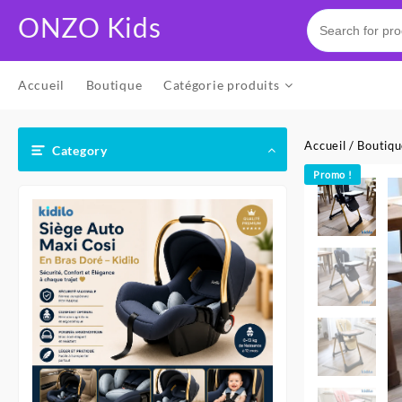
Skip
ONZO Kids
to
content
Accueil
Boutique
Catégorie produits
Accueil
/
Boutiq
Category
Promo !