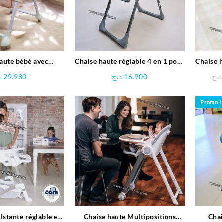
aute bébé avec
Chaise haute réglable 4 en 1 pour
Chaise 
2en1 – Mini pouce
bébé – Mini pouce
د
29.980
د.ج
16.900
د.ج
Promo !
Istante réglable en
Chaise haute Multipositions
Chai