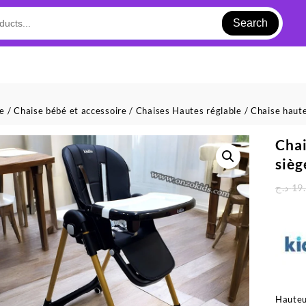
Search
ue
/
Chaise bébé et accessoire
/
Chaises Hautes réglable
/ Chaise haute
Chai
sièg
د.ج
19
Hauteu