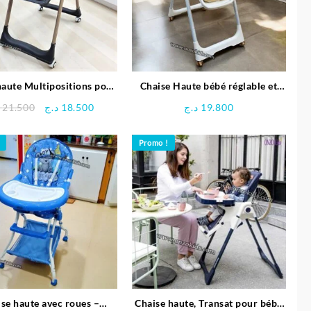
haute Multipositions pour
Chaise Haute bébé réglable et
bébé – Kidilo
Pliable – Kattrie
Le
Le
21.500
د.ج
18.500
د.ج
19.800
prix
prix
initial
actuel
Promo !
était :
est :
18.500 د.ج.
21.500 د.ج.
se haute avec roues –
Chaise haute, Transat pour bébé