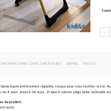
Coule
q
-
d
C
h
b
p
a
INFORMATIONS COMPLÉMENTAIRES
BRAND
AVIS (0)
h
e
s
r
chaise haute entièrement réglable, conçue pour vous faciliter la vie. Av
-
ser du 4 mois jusqu’à 36 mois . D’abord comme siège bébé inclinable avec
k
es du produit:
nt facile