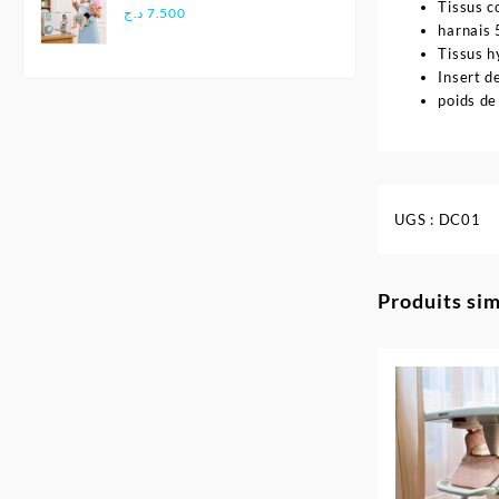
Tissus c
Multifonctionnel
د.ج
7.500
harnais 
Ergonomique - Aiebao
Tissus h
Insert d
poids de
UGS :
DC01
Produits sim