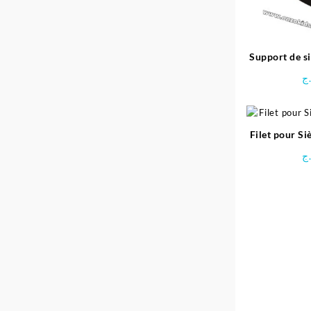
Support de s
– 
ج
Filet pour Si
ج