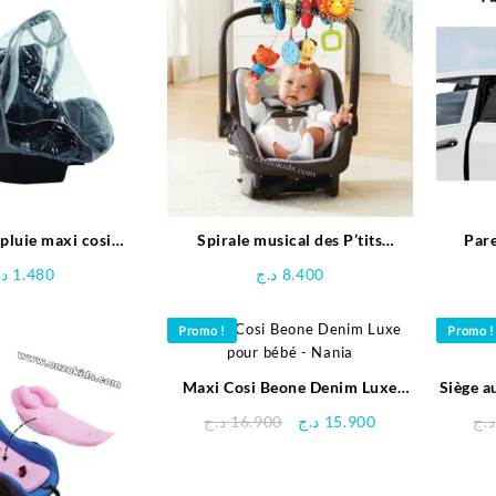
 pluie maxi cosi
Spirale musical des P’tits
Pare
niversel
Copains | vtech
د.
1.480
د.ج
8.400
Promo !
Promo !
Maxi Cosi Beone Denim Luxe
Siège a
pour bébé – Nania
Le
Le
د.ج
16.900
د.ج
15.900
د.ج
prix
prix
initial
actuel
était :
est :