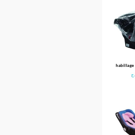
habillage
u
ج