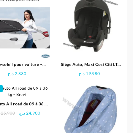
-soleil pour voiture –
Siège Auto, Maxi Cosi Citi LT
SeviBebe
pour Bebe – BEBE CONFORT
د.ج
2.830
د.ج
19.980
uto All road de 09 à 36 kg
– Brevi
Le
Le
25.900
د.ج
24.900
prix
prix
initial
actuel
était :
est :