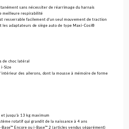
tanément sans nécessiter de réarrimage du harnais
 meilleure respirabilité
est resserrable facilement d’un seul mouvement de traction
nt les adaptateurs de siège auto de type Maxi-Cosi®
is de choc latéral
 i-Size
 l’intérieur des ailerons, dont la mousse à mémoire de forme
cm et jusqu’à 13 kg maximum
tème rotatif qui grandit de la naissance à 4 ans
2, i-Base™ Encore ou i-Base™ 2 (articles vendus séparément)