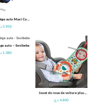
15.900 د.ج.
16.900 د.ج.
iège auto Maxi Cosi
Sevibebe
د.
3.950
ège auto – Sevibebe
د.
1.380
Jouet de roue de voiture plus
facile à conduire | Vivakids
د.ج
4.800