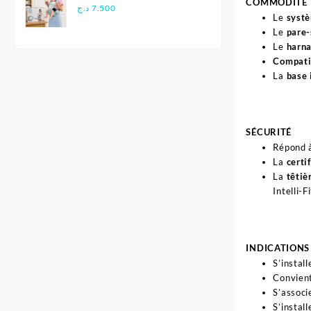
COMMODITÉ
Multifonctionnel
د.ج
7.500
Le
systè
Ergonomique - Aiebao
Le
pare-
Le
harna
Compatib
La
base 
SÉCURITÉ
Répond 
La
certi
La
têtiè
Intelli-
INDICATIONS 
S’instal
Convient
S’associ
S’instal