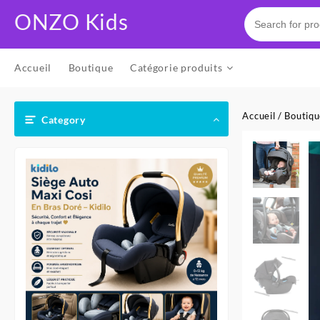
Skip
ONZO Kids
to
content
Accueil
Boutique
Catégorie produits
Accueil
/
Boutiq
Category