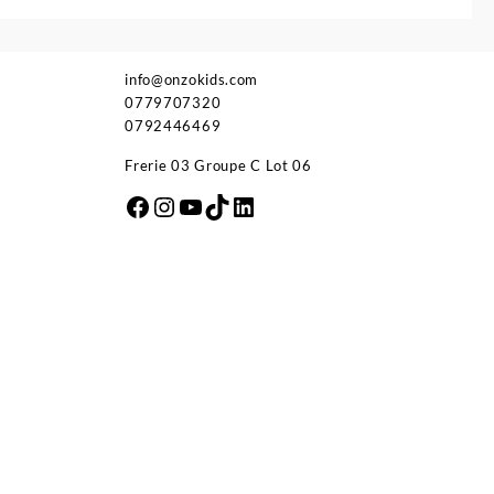
info@onzokids.com
0779707320
0792446469
Frerie 03 Groupe C Lot 06
Facebook
Instagram
YouTube
TikTok
LinkedIn