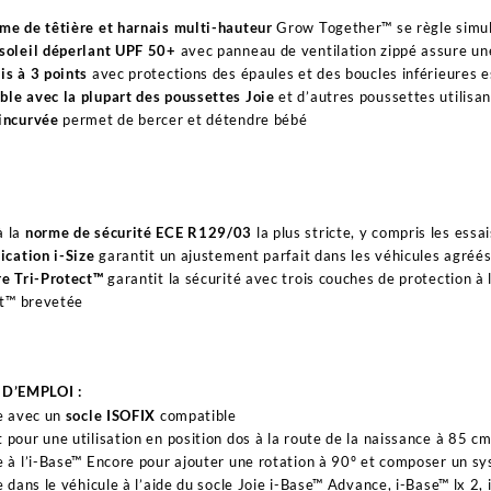
me de têtière et harnais multi-hauteur
Grow Together™ se règle simul
soleil déperlant UPF 50+
avec panneau de ventilation zippé assure une
is à 3 points
avec protections des épaules et des boucles inférieures 
le avec la plupart des poussettes Joie
et d’autres poussettes utilisa
incurvée
permet de bercer et détendre bébé
à la
norme de sécurité ECE R129/03
la plus stricte, y compris les essa
fication i-Size
garantit un ajustement parfait dans les véhicules agréés
re Tri-Protect™
garantit la sécurité avec trois couches de protection à
Fit™ brevetée
D’EMPLOI :
le avec un
socle ISOFIX
compatible
 pour une utilisation en position dos à la route de la naissance à 85 
e à l’i-Base™ Encore pour ajouter une rotation à 90º et composer un sys
le dans le véhicule à l’aide du socle Joie i-Base™ Advance, i-Base™ lx 