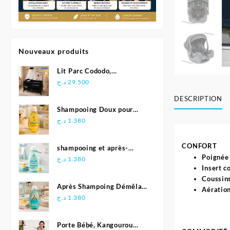
Nouveaux produits
Lit Parc Cododo,
Multifonction - Kidilo
د.ج
29.500
DESCRIPTION
Shampooing Doux pour
Bébé 500 ml - Johnson's
د.ج
1.380
CONFORT
shampooing et après-
Poignée
shampoing 2en1 Soft &
د.ج
1.380
Insert c
Shiny 500 ml - Johnson's
Coussins
Baby
Après Shampoing Démêlant
Aération
pour bébé - Johnson'S Baby
د.ج
1.380
Porte Bébé, Kangourou