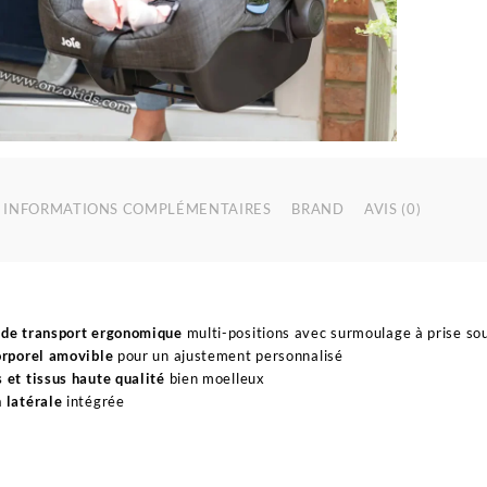
INFORMATIONS COMPLÉMENTAIRES
BRAND
AVIS (0)
 de transport ergonomique
multi-positions avec surmoulage à prise so
orporel amovible
pour un ajustement personnalisé
 et tissus haute qualité
bien moelleux
 latérale
intégrée