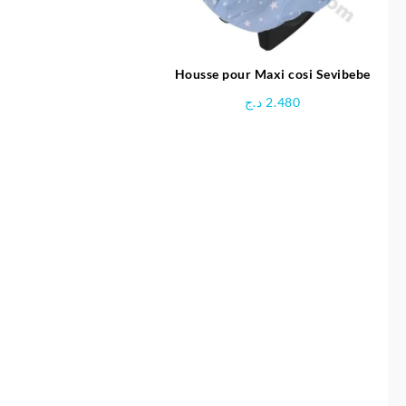
24.900 د.ج.
25.900 د.ج.
Housse pour Maxi cosi Sevibebe
د.ج
2.480