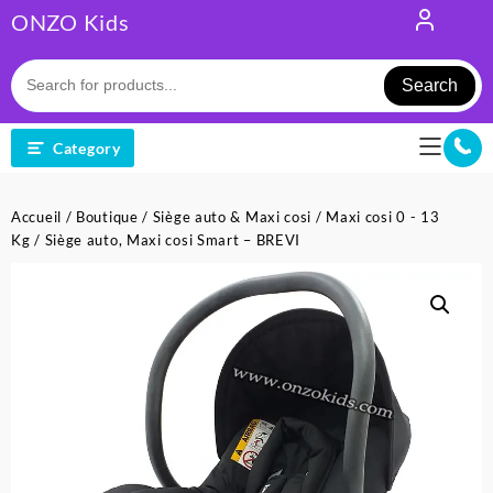
Skip
ONZO Kids
to
content
Search
Category
Accueil
/
Boutique
/
Siège auto & Maxi cosi
/
Maxi cosi 0 - 13
Kg
/ Siège auto, Maxi cosi Smart – BREVI