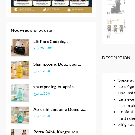
Nouveaux produits
Lit Parc Cododo,
Multifonction - Kidilo
د.ج
29.500
DESCRIPTION
Shampooing Doux pour
Bébé 500 ml - Johnson's
د.ج
1.380
Siège au
Le siège
shampooing et après-
une inst
shampoing 2en1 Soft &
د.ج
1.380
Le siège
Shiny 500 ml - Johnson's
la morph
Baby
Après Shampoing Démêlant
L’enfant
pour bébé - Johnson'S Baby
د.ج
1.380
l’attach
Siège au
Porte Bébé, Kangourou