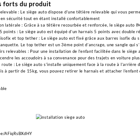
s forts du produit
relevable : Le siège auto dispose d’une têtière relevable qui vous permet 
 en sécurité tout en étant installé confortablement
on latérale : Grâce à sa têtière recourbée et renforcée, le siège auto I
5 points : Le siège auto est équipé d’un harnais 5 points avec double r
 isofix et top tether : Le siège auto est fixé grâce aux barres isofix du
banquette. Le top tether est un 3ème point d’ancrage, une sangle qui s’
rs relevables : Pour une installation de l’enfant facilitée dans le siège 
cendre les accoudoirs à sa convenance pour des trajets en voiture plu
a route : Le siège auto s’installe uniquement face à la route à l’arrière
is à partir de 15kg, vous pouvez retirer le harnais et attacher l’enfant
.be/AFiqRsBXdHY