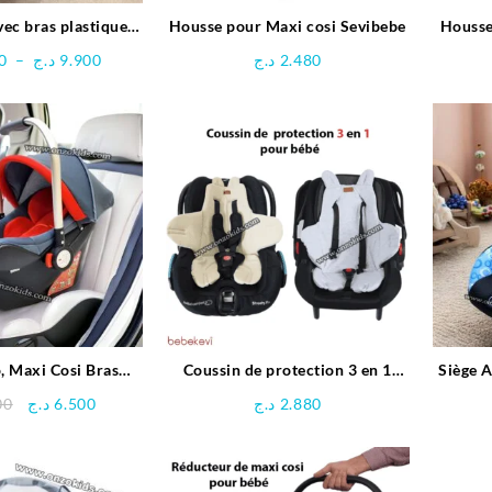
vec bras plastique
Housse pour Maxi cosi Sevibebe
Housse
bé – Baby Gaté
Plage
0
–
د.ج
9.900
د.ج
2.480
de
prix :
9.800 د.ج
à
9.900 د.ج
, Maxi Cosi Bras
Coussin de protection 3 en 1
Siège A
um – Grayson
pour bébé – bebekevi
Le
Le
00
د.ج
6.500
د.ج
2.880
prix
prix
initial
actuel
était :
est :