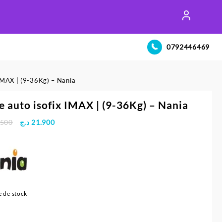
0792446469
 IMAX | (9-36Kg) – Nania
e auto isofix IMAX | (9-36Kg) – Nania
Le
Le
.500
د.ج
21.900
prix
prix
initial
actuel
était :
est :
21.900 د.ج.
23.500 د.ج.
 de stock