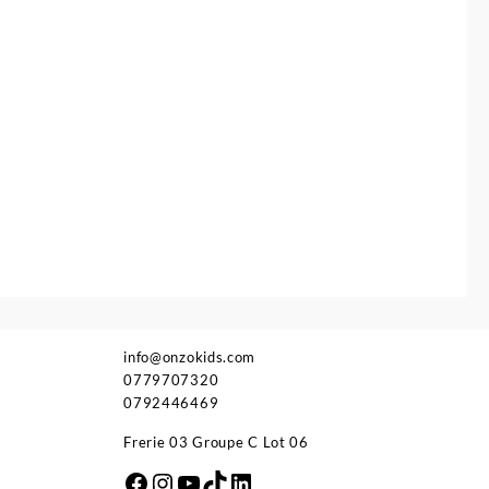
info@onzokids.com
0779707320
0792446469
Frerie 03 Groupe C Lot 06
Facebook
Instagram
YouTube
TikTok
LinkedIn