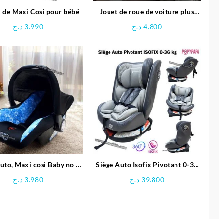
 de Maxi Cosi pour bébé
Jouet de roue de voiture plus
facile à conduire | Vivakids
د.ج
3.990
د.ج
4.800
uto, Maxi cosi Baby no –
Siège Auto Isofix Pivotant 0-36
Local
kg – Popypapa
د.ج
3.980
د.ج
39.800