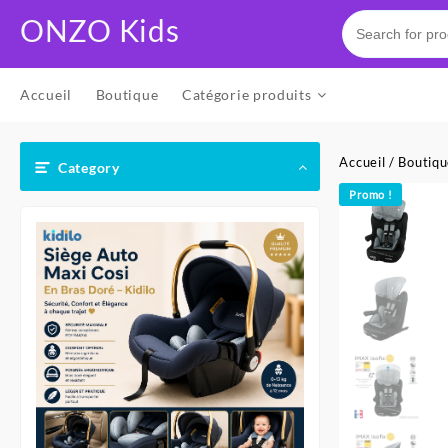
Skip
ONZO Kids
to
content
Accueil
Boutique
Catégorie produits
Accueil
/
Boutiq
Category
Promo !