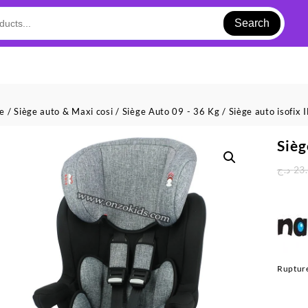
Search
ue
/
Siège auto & Maxi cosi
/
Siège Auto 09 - 36 Kg
/ Siège auto isofix
Sièg
د.ج
23
Rupture