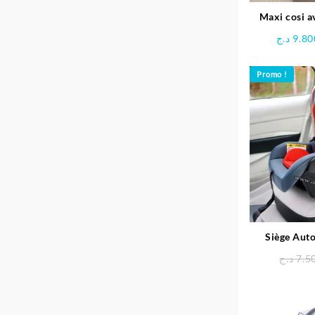
Maxi cosi a
pour bé
د.ج
9.80
Promo !
Siège Auto
Alumini
د.ج
7.5