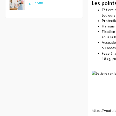
Les point
Multifonctionnel
د.ج
7.500
Ergonomique - Aiebao
Têtière 
toujours
Protecti
Harnais 
Fixation
sous la 
Accoudoi
ou redes
Face à l
18kg, pu
https://youtu