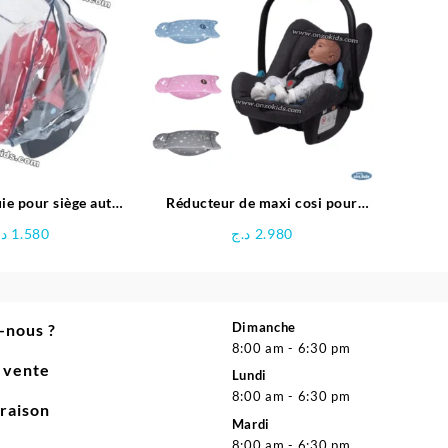
6.500 د.ج.
7.500 د.ج.
ie pour siège auto |
Réducteur de maxi cosi pour
evibebe
bébé – SeviBebe
د.
1.580
د.ج
2.980
Dimanche
-nous ?
8:00 am - 6:30 pm
e vente
Lundi
8:00 am - 6:30 pm
vraison
Mardi
8:00 am - 6:30 pm