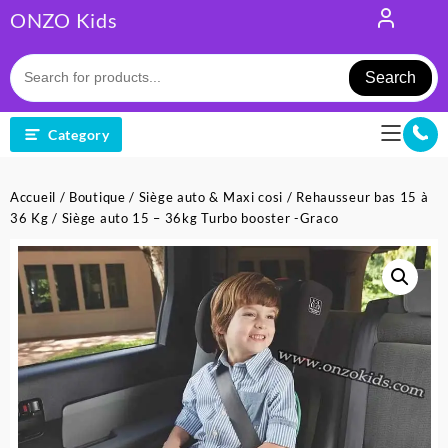
Skip
ONZO Kids
to
content
Search
Category
Accueil
/
Boutique
/
Siège auto & Maxi cosi
/
Rehausseur bas 15 à
36 Kg
/ Siège auto 15 – 36kg Turbo booster -Graco