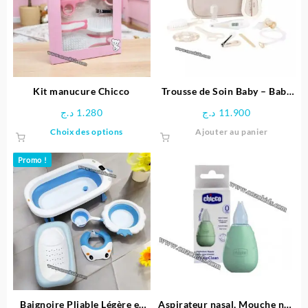
options
peuvent
être
choisies
sur
la
page
Kit manucure Chicco
Trousse de Soin Baby – Baby
du
Moov
د.ج
1.280
د.ج
11.900
produit
Ce
Choix des options
Ajouter au panier
produit
a
Promo !
plusieurs
variations.
Les
options
peuvent
être
choisies
sur
la
page
Baignoire Pliable Légère et
Aspirateur nasal, Mouche nez