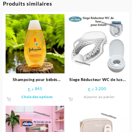
Produits similaires
Shampoing pour bébés
Siege Réducteur WC de luxe
JOHNSON’S® 200 ML
pour Enfant – Sevibebe
د.ج
845
د.ج
3.200
Ce
Choix des options
Ajouter au panier
produit
a
plusieurs
variations.
Les