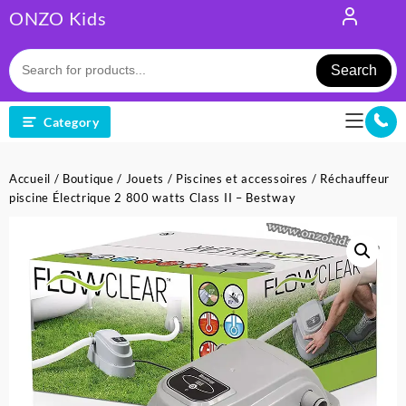
Skip
ONZO Kids
to
content
Search
Category
Accueil
/
Boutique
/
Jouets
/
Piscines et accessoires
/ Réchauffeur
piscine Électrique 2 800 watts Class II – Bestway