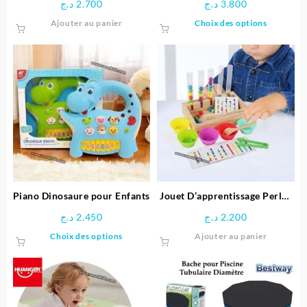
د.ج
2.700
د.ج
3.800
Ce
Ajouter au panier
Choix des options
produit
a
plusieu
variatio
Les
options
peuven
être
choisie
sur
la
page
Piano Dinosaure pour Enfants
Jouet D’apprentissage Perles
du
arc-en-ciel en Bois
د.ج
2.450
د.ج
2.200
produit
Ce
Choix des options
Ajouter au panier
produit
a
plusieurs
variations.
Les