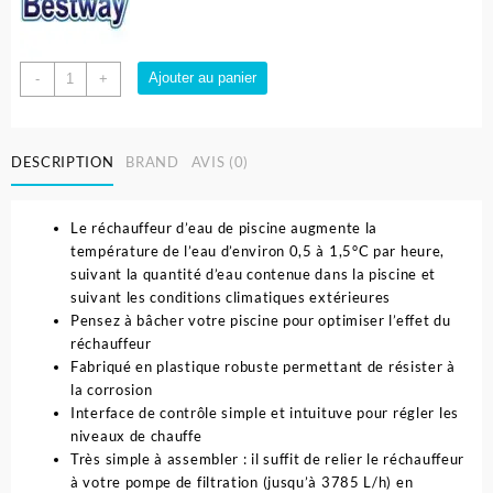
quantité
Ajouter au panier
-
+
de
Réchauffeur
piscine
DESCRIPTION
BRAND
AVIS (0)
Électrique
2
800
Le réchauffeur d’eau de piscine augmente la
watts
température de l’eau d’environ 0,5 à 1,5°C par heure,
Class
suivant la quantité d’eau contenue dans la piscine et
II
suivant les conditions climatiques extérieures
-
Pensez à bâcher votre piscine pour optimiser l’effet du
Bestway
réchauffeur
Fabriqué en plastique robuste permettant de résister à
la corrosion
Interface de contrôle simple et intuituve pour régler les
niveaux de chauffe
Très simple à assembler : il suffit de relier le réchauffeur
à votre pompe de filtration (jusqu’à 3785 L/h) en