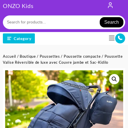
Skip
ONZO Kids
to
content
Search
Category
Accueil
/
Boutique
/
Poussettes
/
Poussette compacte
/ Poussette
Valise Réversible de luxe avec Couvre jambe et Sac-Kidilo