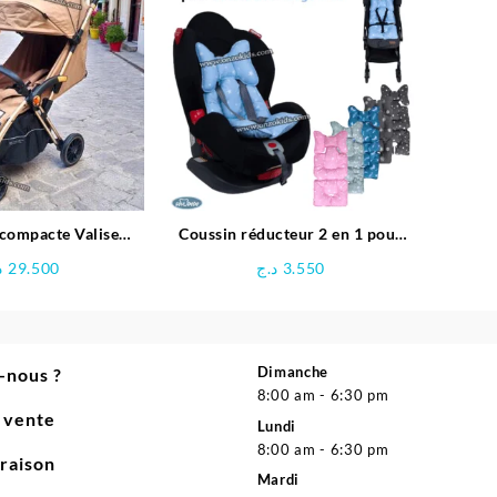
56.800 د.ج.
58.000 د.ج.
 compacte Valise
Coussin réducteur 2 en 1 pour
 pratique- kidilo
Poussette & Siège auto |
د
29.500
د.ج
3.550
Sevibebe
Dimanche
-nous ?
8:00 am - 6:30 pm
e vente
Lundi
8:00 am - 6:30 pm
vraison
Mardi