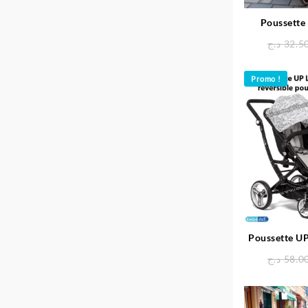
Poussette
réversible 
د.ج
32.5
P
Promo !
Poussette UP
د.ج
58.0