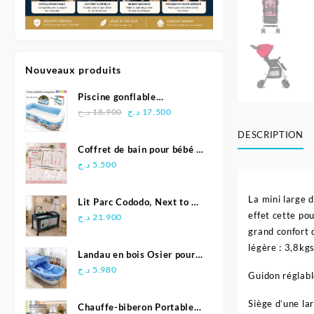
Nouveaux produits
Piscine gonflable
Le
Le
rectangulaire 305 x 183 x
د.ج
18.900
د.ج
17.500
prix
prix
56 cm - INTEX
DESCRIPTION
initial
actuel
Coffret de bain pour bébé 5
était :
est :
pièces - Bebelinna
د.ج
5.500
17.500 د.ج.
18.900 د.ج.
La mini large d
Lit Parc Cododo, Next to Me
effet cette pou
2en1 – Pingouin
د.ج
21.900
grand confort d
légère : 3,8kg
Landau en bois Osier pour
bébé
د.ج
5.980
Guidon réglabl
Siège d’une la
Chauffe-biberon Portable