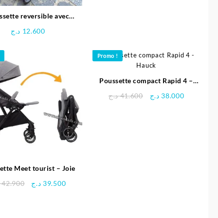
sette reversible avec
Manège – Pingouin
د.ج
12.600
Promo !
Poussette compact Rapid 4 –
Hauck
Le
Le
د.ج
41.600
د.ج
38.000
prix
prix
initial
actuel
était :
est :
41.600 د.ج.
ette Meet tourist – Joie
Le
Le
42.900
د.ج
39.500
prix
prix
initial
actuel
était :
est :