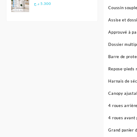
pour Voyage
د.ج
5.300
Coussin souple
Assise et dossi
Approuvé à par
Dossier multipo
Barre de prote
Repose-pieds r
Harnais de séc
Canopy ajustab
4 roues arrière
4 roues avant 
Grand panier d