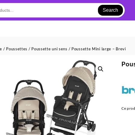
Search
ue
/
Poussettes
/
Poussette uni sens
/ Poussette Mini large – Brevi
Pous
Ce prod