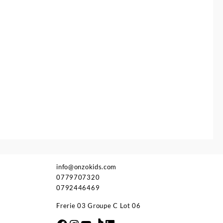
39.500 د.ج.
42.900 د.ج.
info@onzokids.com
0779707320
0792446469
Frerie 03 Groupe C Lot 06