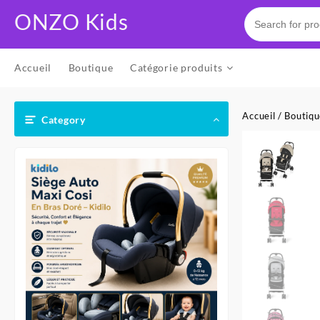
Skip
ONZO Kids
to
content
Accueil
Boutique
Catégorie produits
Accueil
/
Boutiq
Category