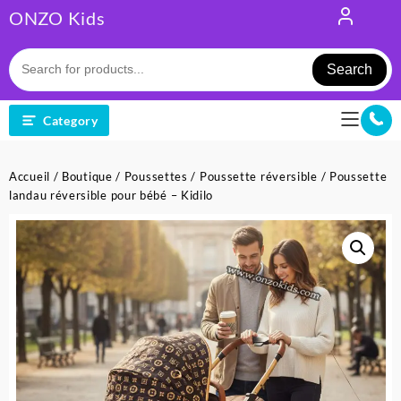
Skip
ONZO Kids
to
content
Search
Category
Accueil
/
Boutique
/
Poussettes
/
Poussette réversible
/ Poussette
landau réversible pour bébé – Kidilo