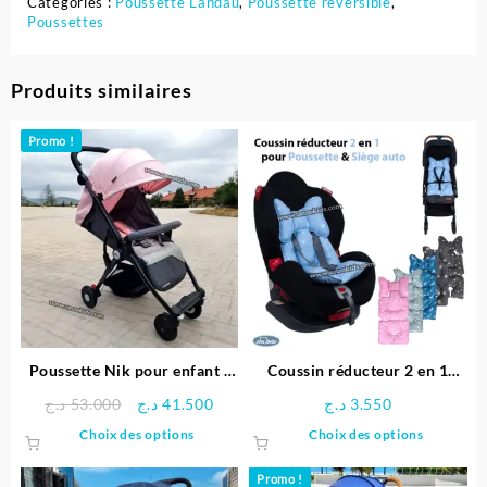
Catégories :
Poussette Landau
,
Poussette réversible
,
Poussettes
Produits similaires
Promo !
Poussette Nik pour enfant |
Coussin réducteur 2 en 1
Bébé Due
pour Poussette & Siège auto |
Le
Le
د.ج
53.000
د.ج
41.500
د.ج
3.550
Sevibebe
prix
prix
Ce
Ce
Choix des options
Choix des options
initial
actuel
produit
produit
était :
est :
a
a
Promo !