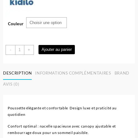
Couleur
quantité
Ajouter au panier
-
+
de
Poussette
landau
DESCRIPTION
INFORMATIONS COMPLÉMENTAIRES
BRAND
réversible
pour
AVIS (0)
bébé
-
Kidilo
Poussette élégante et confortable Design luxe et praticité au
quotidien
Confort optimal : nacelle spacieuse avec canopy ajustable et
rembourrage doux pour un sommeil paisible.