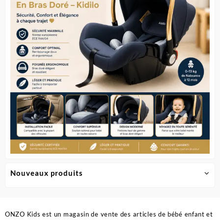
être
être
choisies
choisie
sur
sur
la
la
page
page
du
du
produit
produit
Nouveaux produits
ONZO Kids est un magasin de vente des articles de bébé enfant et