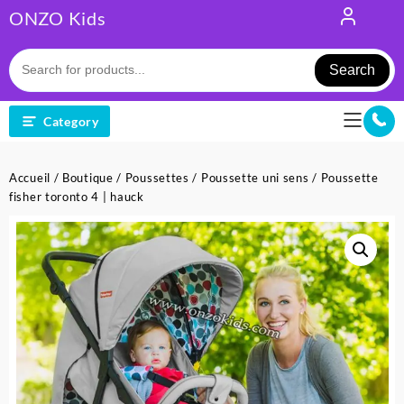
Skip
ONZO Kids
to
content
Search
Category
Accueil
/
Boutique
/
Poussettes
/
Poussette uni sens
/ Poussette
fisher toronto 4 | hauck