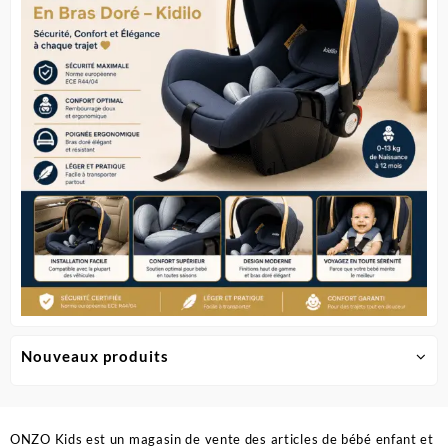
être
choisie
sur
la
page
du
produit
Nouveaux produits
ONZO Kids est un magasin de vente des articles de bébé enfant et