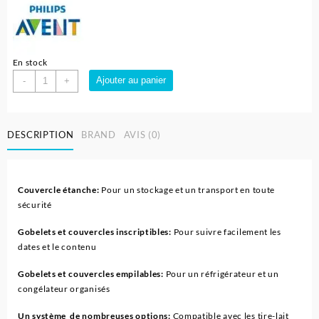
En stock
quantité
Ajouter au panier
-
+
de
Pot
de
DESCRIPTION
BRAND
AVIS (0)
conservation
180
ml
pour
Couvercle étanche:
Pour un stockage et un transport en toute
lait
sécurité
maternel
-
Gobelets et couvercles inscriptibles:
Pour suivre facilement les
AVENT
dates et le contenu
PHILIPS
Gobelets et couvercles empilables:
Pour un réfrigérateur et un
congélateur organisés
Un système de nombreuses options:
Compatible avec les tire-lait