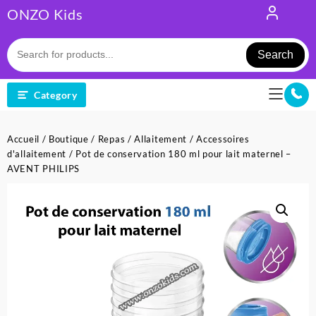
Skip
ONZO Kids
to
content
Search
Category
Accueil
/
Boutique
/
Repas
/
Allaitement
/
Accessoires
d'allaitement
/ Pot de conservation 180 ml pour lait maternel –
AVENT PHILIPS