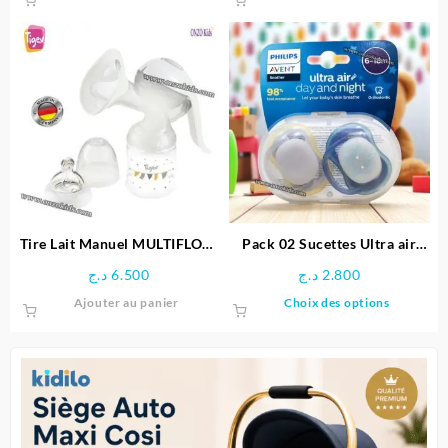
Tire Lait Manuel MULTIFLOW
Pack 02 Sucettes Ultra air
– Tigex
Day and Night 6–18 mois –
د.ج
6.500
د.ج
2.800
AVENT PHILIPS
Ce
Ajouter au panier
Choix des options
produit
a
plusieu
variatio
Les
options
peuven