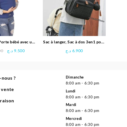
orte bébé avec un
Sac à langer, Sac à dos 3en1 pour
foulard
bébé
Le
Le
00
د.ج
9.500
د.ج
6.900
prix
prix
initial
actuel
était :
est :
9.500 د.ج.
9.800 د.ج.
Dimanche
-nous ?
8:00 am - 6:30 pm
e vente
Lundi
8:00 am - 6:30 pm
vraison
Mardi
8:00 am - 6:30 pm
Mercredi
8:00 am - 6:30 pm