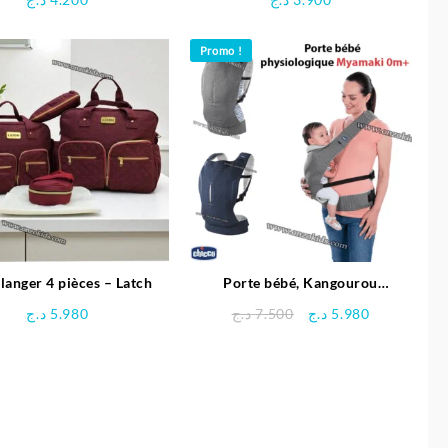
Promo !
 langer 4 pièces – Latch
Porte bébé, Kangourou
physiologique Myamaki – Chicco
Le
Le
د.ج
5.980
د.ج
7.500
د.ج
5.980
prix
prix
initial
actuel
était :
est :
5.980 د.ج.
7.500 د.ج.