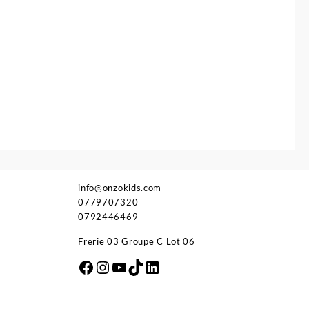
info@onzokids.com
0779707320
0792446469
Frerie 03 Groupe C Lot 06
Facebook
Instagram
YouTube
TikTok
LinkedIn