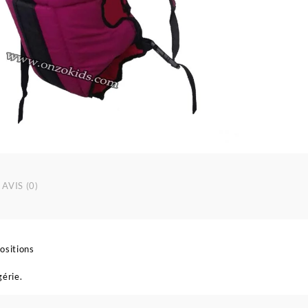
AVIS (0)
ositions
gérie.