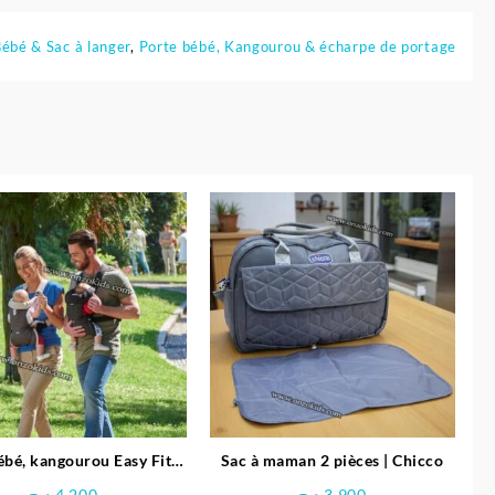
ébé & Sac à langer
,
Porte bébé, Kangourou & écharpe de portage
ébé, kangourou Easy Fit –
Sac à maman 2 pièces | Chicco
Chicco
د.ج
4.200
د.ج
3.900