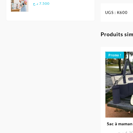
Multifonctionnel
د.ج
7.500
Ergonomique - Aiebao
UGS :
K600
Produits sim
Promo !
Sac à maman 
د.ج
4.2