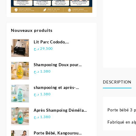
Nouveaux produits
Lit Parc Cododo,
Multifonction - Kidilo
د.ج
29.500
Shampooing Doux pour
Bébé 500 ml - Johnson's
د.ج
1.380
DESCRIPTION
shampooing et après-
shampoing 2en1 Soft &
د.ج
1.380
Shiny 500 ml - Johnson's
Baby
Porte bébé 3 p
Après Shampoing Démêlant
pour bébé - Johnson'S Baby
د.ج
1.380
Fabriqué en al
Porte Bébé, Kangourou