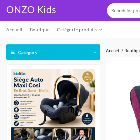
Skip
ONZO Kids
to
content
Accueil
Boutique
Catégorie produits
Accueil
/
Boutiq
Category