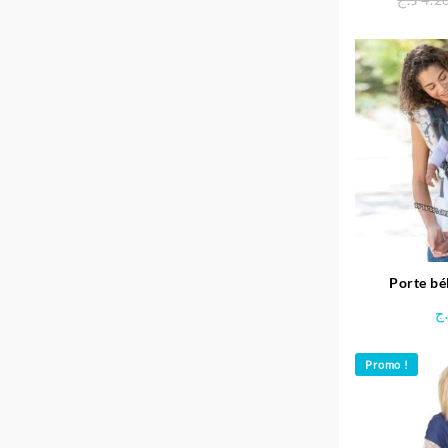
Porte b
convertible 
ج
– 
Promo !