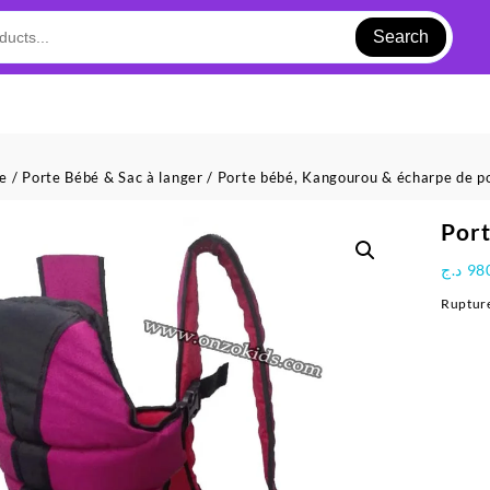
Search
ue
/
Porte Bébé & Sac à langer
/
Porte bébé, Kangourou & écharpe de p
Port
د.ج
98
Rupture