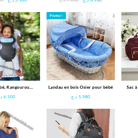
prix
prix
prix
prix
initial
actuel
initial
actuel
Promo !
était :
est :
était :
est :
6.980 د.ج.
7.800 د.ج.
3.980 د.ج.
4.200 د.ج.
ébé, Kangourou
Landau en bois Osier pour bébé
Sac à
4en1 Flip Advanced
د.
6.500
د.ج
5.980
Infantino