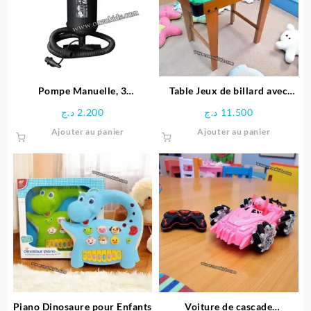
options
peuven
être
choisie
sur
la
page
Pompe Manuelle, 3
Table Jeux de billard avec
du
adaptateurs pour Valve, en
Pieds
د.ج
2.200
د.ج
11.500
produit
Plastique – Noir
Ajouter au panier
Ajouter au panier
Piano Dinosaure pour Enfants
Voiture de cascade