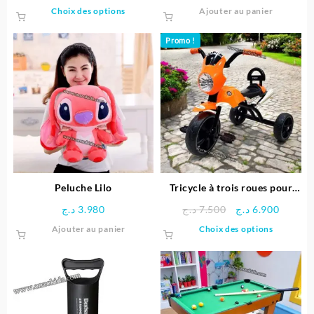
Ce
Choix des options
Ajouter au panier
produit
a
Promo !
plusieurs
variations.
Les
options
peuvent
être
choisies
sur
la
page
Peluche Lilo
Tricycle à trois roues pour
du
enfants
Le
Le
د.ج
3.980
د.ج
7.500
د.ج
6.900
produit
prix
prix
Ce
Ajouter au panier
Choix des options
initial
actuel
produit
était :
est :
a
7.500 د.ج.
plusieu
variatio
Les