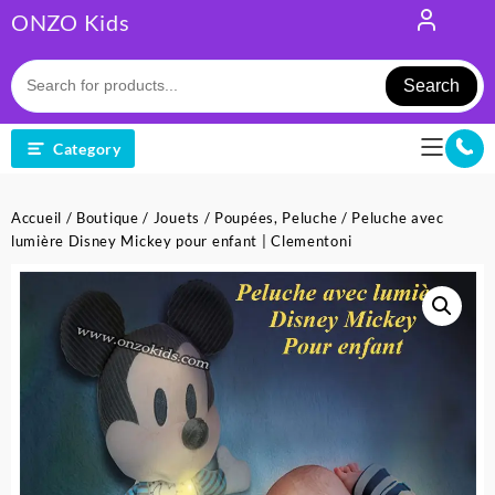
Skip
ONZO Kids
to
content
Search
Category
Accueil
/
Boutique
/
Jouets
/
Poupées, Peluche
/ Peluche avec
lumière Disney Mickey pour enfant | Clementoni