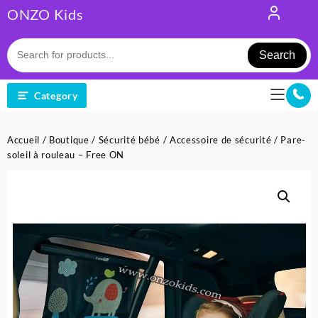
Skip
ONZO Kids
to
content
Search
Category
Accueil
/
Boutique
/
Sécurité bébé
/
Accessoire de sécurité
/ Pare-
soleil à rouleau – Free ON