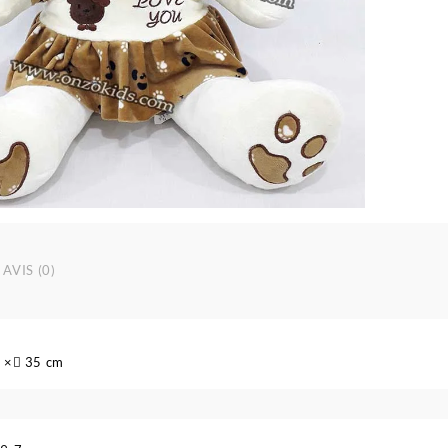
AVIS (0)
 × ِ35 cm