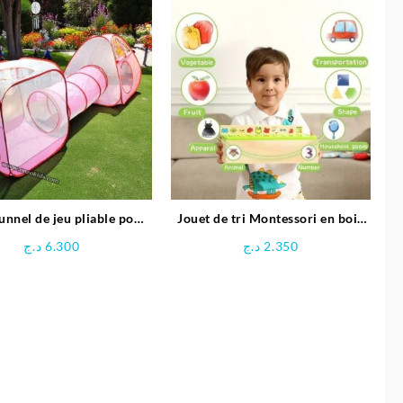
unnel de jeu pliable pour
Jouet de tri Montessori en bois
enfants
éducative
د.ج
6.300
د.ج
2.350