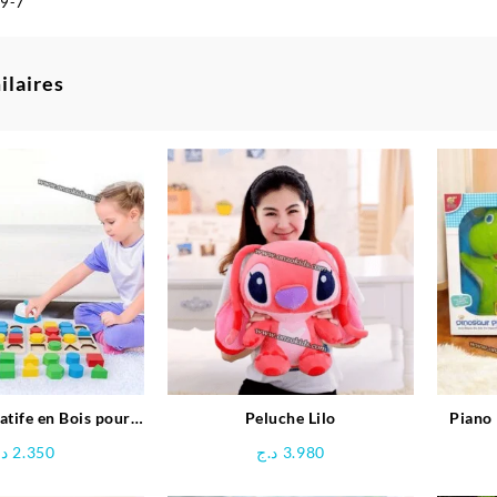
9-7
ilaires
atife en Bois pour
Peluche Lilo
Piano
Enfants
د.
2.350
د.ج
3.980