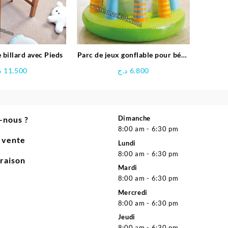
 billard avec Pieds
Parc de jeux gonflable pour bébé
Girafe – INTEX
د
11.500
د.ج
6.800
Dimanche
-nous ?
8:00 am - 6:30 pm
e vente
Lundi
8:00 am - 6:30 pm
vraison
Mardi
8:00 am - 6:30 pm
Mercredi
8:00 am - 6:30 pm
Jeudi
8:00 am - 6:30 pm