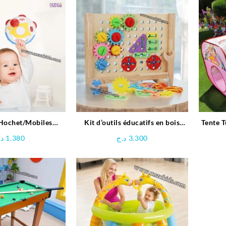
Hochet/Mobiles
Kit d’outils éducatifs en bois
Tente T
e – Huanger
pour enfants
د.
1.380
د.ج
3.300