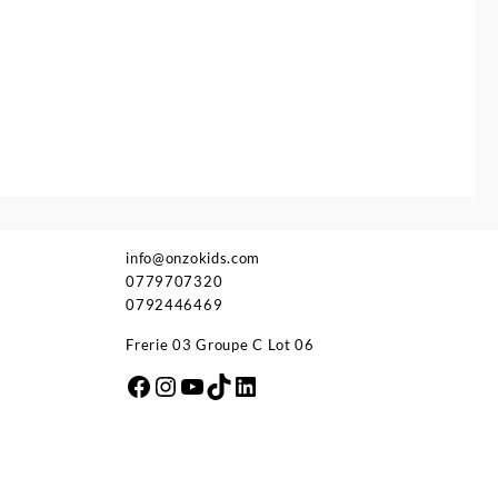
info@onzokids.com
0779707320
0792446469
Frerie 03 Groupe C Lot 06
Facebook
Instagram
YouTube
TikTok
LinkedIn