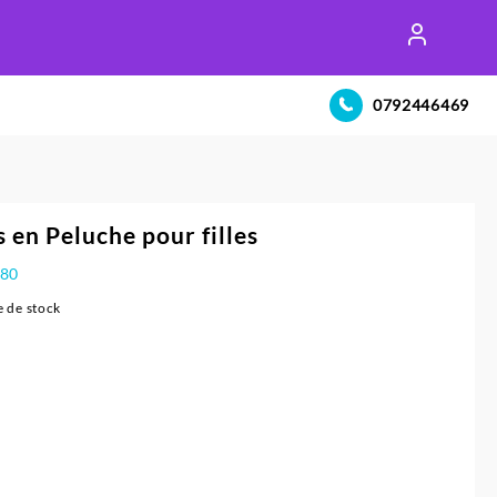
0792446469
 en Peluche pour filles
480
 de stock