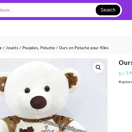
Search
ue
/
Jouets
/
Poupées, Peluche
/ Ours en Peluche pour filles
Ours
د.ج
1.
Rupture