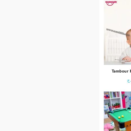
Tambour 
Unisex
ج