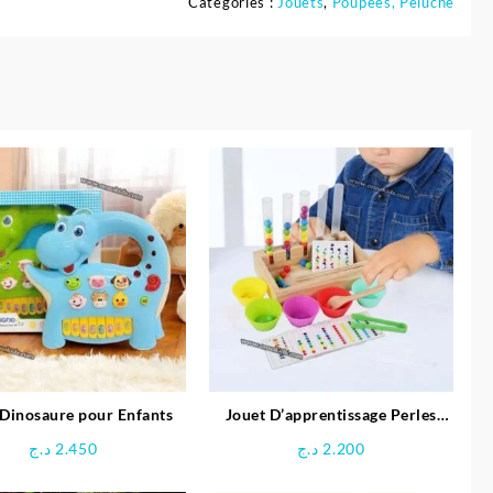
Catégories :
Jouets
,
Poupées, Peluche
 Dinosaure pour Enfants
Jouet D’apprentissage Perles
arc-en-ciel en Bois
د.ج
2.450
د.ج
2.200