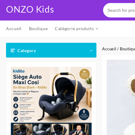
Skip
ONZO Kids
to
content
Accueil
Boutique
Catégorie produits
Accueil
/
Boutiq
Category