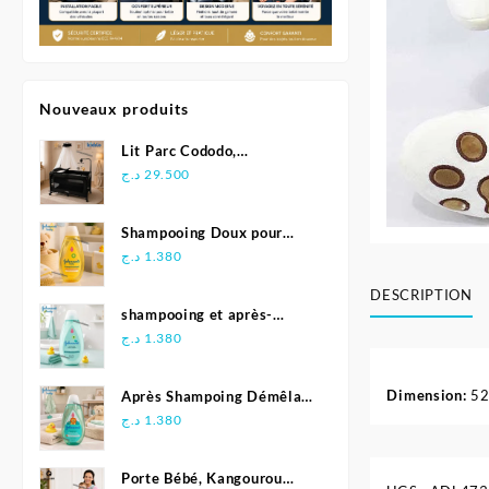
Nouveaux produits
Lit Parc Cododo,
Multifonction - Kidilo
د.ج
29.500
Shampooing Doux pour
Bébé 500 ml - Johnson's
د.ج
1.380
DESCRIPTION
shampooing et après-
shampoing 2en1 Soft &
د.ج
1.380
Shiny 500 ml - Johnson's
Baby
Dimension:
52
Après Shampoing Démêlant
pour bébé - Johnson'S Baby
د.ج
1.380
Porte Bébé, Kangourou