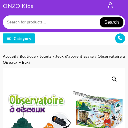
Skip
ONZO Kids
to
content
Search
Category
Accueil
/
Boutique
/
Jouets
/
Jeux d'apprentissage
/ Observatoire à
Oiseaux – Buki