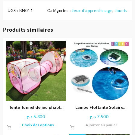
UGS :
BN011
Catégories :
Jeux d'apprentissage
,
Jouets
Produits similaires
Tente Tunnel de jeu pliable
Lampe Flottante Solaire
pour enfants
Multicolore pour Piscine –
د.ج
6.300
د.ج
7.500
Intex
Ce
Choix des options
Ajouter au panier
produit