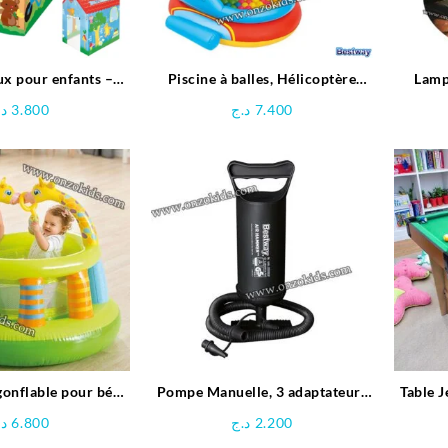
ux pour enfants –
Piscine à balles, Hélicoptère
Lamp
estway
gonflable pour enfant + 50 balles
P
د.
3.800
د.ج
7.400
– Bestway
gonflable pour bébé
Pompe Manuelle, 3 adaptateurs
Table J
fe – INTEX
pour Valve, en Plastique – Noir
د.
6.800
د.ج
2.200