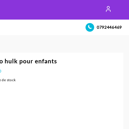
0792446469
 hulk pour enfants
0
 de stock