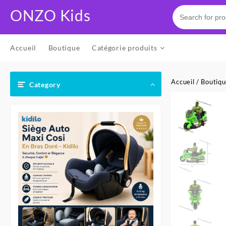
Skip
ONZO Kids
to
content
Accueil
Boutique
Catégorie produits
Accueil
/
Boutiq
Category