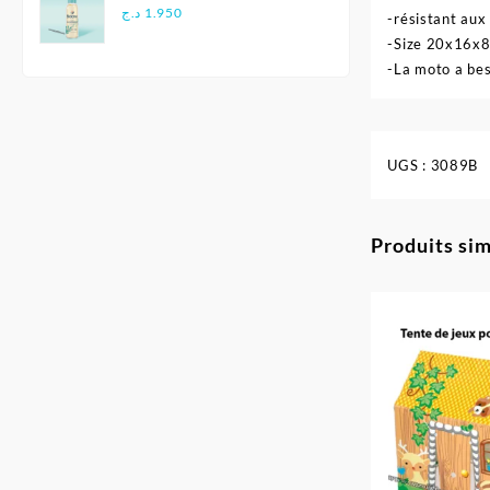
Douce - Biolane
د.ج
1.950
-résistant aux
-Size 20x16x
-La moto a bes
UGS :
3089B
Produits sim