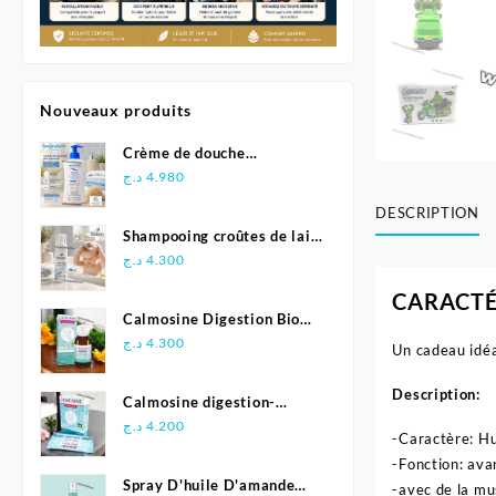
Nouveaux produits
Crème de douche
Relipidante - Neutraderm
د.ج
4.980
DESCRIPTION
Shampooing croûtes de lait
- Biolane
د.ج
4.300
CARACTÉ
Calmosine Digestion Bio
Bébé 100 ml
د.ج
4.300
Un cadeau idéa
Description:
Calmosine digestion-
Biolane
د.ج
4.200
-Caractère: H
-Fonction: ava
Spray D'huile D'amande
-avec de la mu