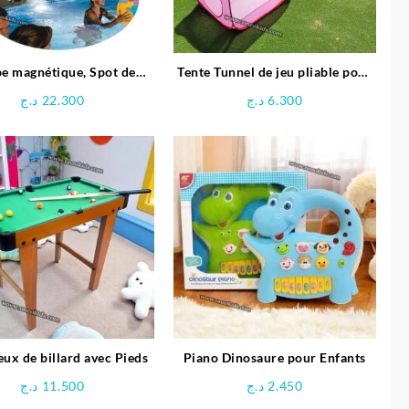
e magnétique, Spot de
Tente Tunnel de jeu pliable pour
iscine LED – Intex
enfants
د.ج
22.300
د.ج
6.300
eux de billard avec Pieds
Piano Dinosaure pour Enfants
د.ج
11.500
د.ج
2.450