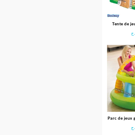
Tente de je
B
ج
Parc de jeux 
Gira
ج