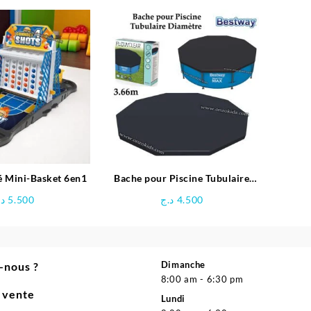
é Mini-Basket 6en1
Bache pour Piscine Tubulaire
Diamètre 3.66 M – Bestway
د.
5.500
د.ج
4.500
Dimanche
-nous ?
8:00 am - 6:30 pm
e vente
Lundi