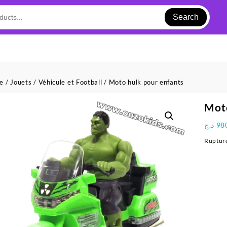
Search
ue
/
Jouets
/
Véhicule et Football
/ Moto hulk pour enfants
Moto
د.ج
98
Rupture