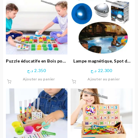
Puzzle éducatife en Bois pour
Lampe magnétique, Spot de
Enfants
Piscine LED – Intex
د.ج
2.350
د.ج
22.300
Ajouter au panier
Ajouter au panier