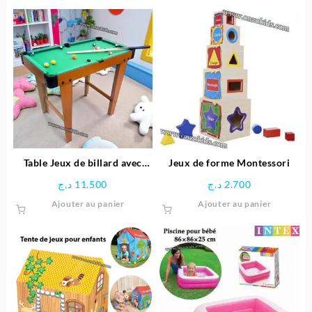
a
plusieurs
variations.
Les
options
peuvent
être
choisies
sur
la
page
Table Jeux de billard avec
Jeux de forme Montessori
du
Pieds
د.ج
11.500
د.ج
2.700
produit
Ajouter au panier
Ajouter au panier