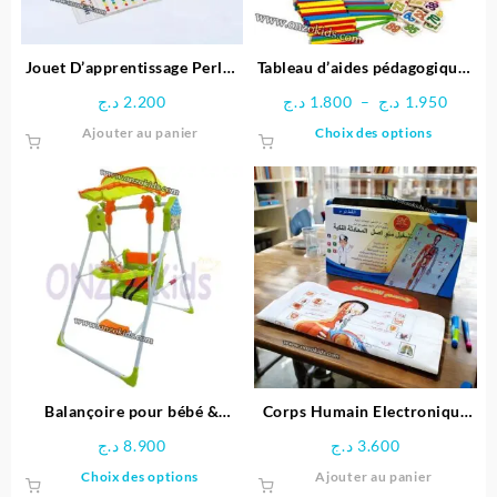
Jouet D’apprentissage Perles
Tableau d’aides pédagogiques
arc-en-ciel en Bois
multifonctionnel
Plage
د.ج
2.200
د.ج
1.800
–
د.ج
1.950
de
Ce
Ajouter au panier
Choix des options
prix :
produit
1.800 د.ج
a
à
plusieu
1
variatio
Les
options
peuven
être
choisie
sur
la
page
Balançoire pour bébé &
Corps Humain Electronique
du
enfants
Interactif pour enfant
د.ج
8.900
د.ج
3.600
produit
Ce
Choix des options
Ajouter au panier
produit