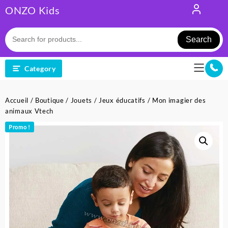
Skip
ONZO Kids
to
content
Search
Category
Accueil
/
Boutique
/
Jouets
/
Jeux éducatifs
/ Mon imagier des
animaux Vtech
Promo !