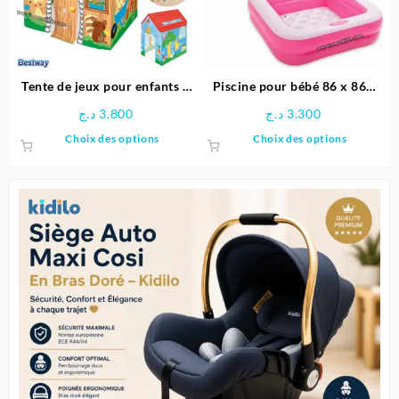
Tente de jeux pour enfants –
Piscine pour bébé 86 x 86x
Bestway
25 cm -INTEX
د.ج
3.800
د.ج
3.300
Ce
Ce
Choix des options
Choix des options
produit
produit
a
a
plusieurs
plusieu
variations.
variatio
Les
Les
options
options
peuvent
peuven
être
être
choisies
choisie
sur
sur
la
la
page
page
du
du
produit
produit