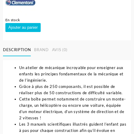
En stock
quantité
Ajouter au panier
de
Mon
Atelier
DESCRIPTION
BRAND
AVIS (0)
de
Mécanique,
Véhicules
Un atelier de mécanique incroyable pour enseigner aux
et
enfants les principes fondamentaux de la mécanique et
Machines
de l’ingénierie.
-
Grâce à plus de 250 composants, il est possible de
Clementoni
réaliser plus de 50 constructions de difficulté variable.
Cette boîte permet notamment de construire un monte-
charge, un hélicoptère ou encore une voiture, équipée
d’un moteur électrique, d’un système de direction et de
2 vitesses !
Les 3 manuels scientifiques illustrés guident l’enfant pas
à pas pour chaque construction afin qu’il évolue en