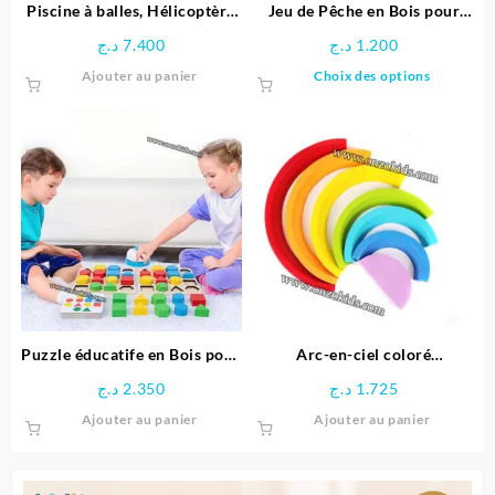
page
Piscine à balles, Hélicoptère
Jeu de Pêche en Bois pour
du
gonflable pour enfant + 50
Enfants
د.ج
7.400
د.ج
1.200
produit
balles – Bestway
Ce
Ajouter au panier
Choix des options
produit
a
plusieu
variatio
Les
options
peuven
être
choisie
sur
la
page
Puzzle éducatife en Bois pour
Arc-en-ciel coloré
du
Enfants
Montessori
د.ج
2.350
د.ج
1.725
produit
Ajouter au panier
Ajouter au panier