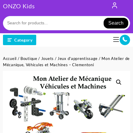
Skip
ONZO Kids
to
content
Search
Category
Accueil
/
Boutique
/
Jouets
/
Jeux d'apprentissage
/ Mon Atelier de
Mécanique, Véhicules et Machines – Clementoni