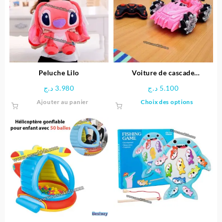
Peluche Lilo
Voiture de cascade
télécommandée Stitch
د.ج
3.980
د.ج
5.100
Ce
Ajouter au panier
Choix des options
produit
a
plusieu
variatio
Les
options
peuven
être
choisie
sur
la