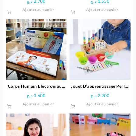
د.ج
2.700
د.ج
1.550
Space Boy
Ajouter au panier
Ajouter au panier
Corps Humain Electronique
Jouet D’apprentissage Perles
Interactif pour enfant
arc-en-ciel en Bois
د.ج
3.600
د.ج
2.200
Ajouter au panier
Ajouter au panier