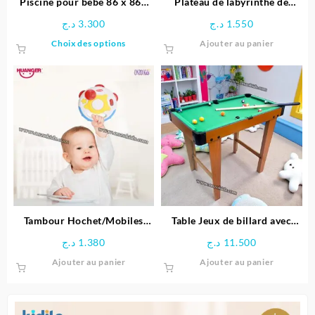
Piscine pour bébé 86 x 86x
Plateau de labyrinthe de
du
25 cm -INTEX
positionnement en bois-
د.ج
3.300
د.ج
1.550
produit
Space Boy
Ce
Choix des options
Ajouter au panier
produit
a
plusieurs
variations.
Les
options
peuvent
être
choisies
sur
la
page
Tambour Hochet/Mobiles
Table Jeux de billard avec
du
Unisexe – Huanger
Pieds
د.ج
1.380
د.ج
11.500
produit
Ajouter au panier
Ajouter au panier