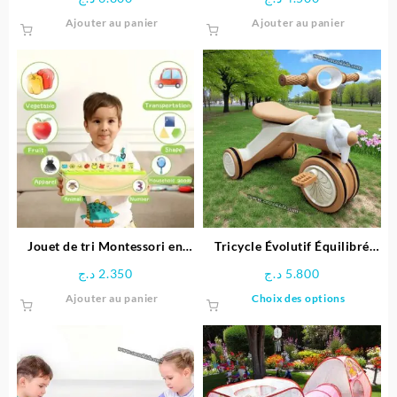
Ajouter au panier
Ajouter au panier
Jouet de tri Montessori en
Tricycle Évolutif Équilibré
bois éducative
pour enfant- Ferdi
د.ج
2.350
د.ج
5.800
Ce
Ajouter au panier
Choix des options
produit
a
plusieu
variatio
Les