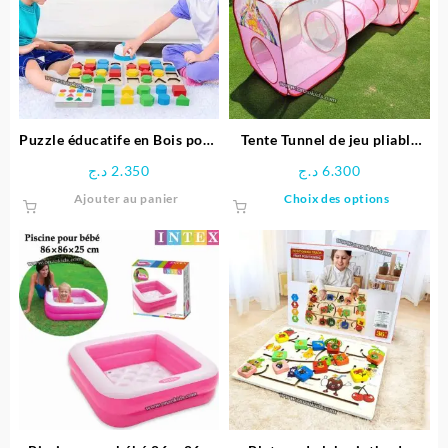
options
peuven
être
choisie
sur
la
page
Puzzle éducatife en Bois pour
Tente Tunnel de jeu pliable
du
Enfants
pour enfants
د.ج
2.350
د.ج
6.300
produit
Ce
Ajouter au panier
Choix des options
produit
a
plusieu
variatio
Les
options
peuven
être
choisie
sur
la
page