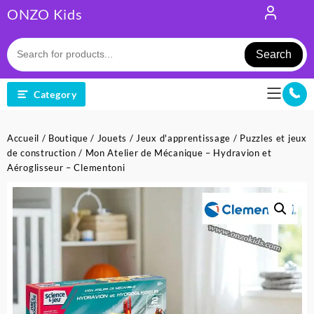
Skip
ONZO Kids
to
content
Search
Category
Accueil
/
Boutique
/
Jouets
/
Jeux d'apprentissage
/
Puzzles et jeux
de construction
/ Mon Atelier de Mécanique – Hydravion et
Aéroglisseur – Clementoni