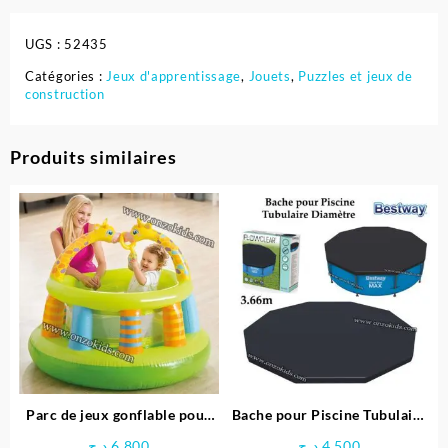
UGS :
52435
Catégories :
Jeux d'apprentissage
,
Jouets
,
Puzzles et jeux de
construction
Produits similaires
Parc de jeux gonflable pour
Bache pour Piscine Tubulaire
bébé Girafe – INTEX
Diamètre 3.66 M – Bestway
د.ج
6.800
د.ج
4.500