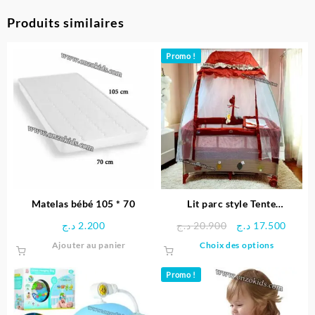
Produits similaires
Promo !
Matelas bébé 105 * 70
Lit parc style Tente
balançoire et musical pour
Le
Le
د.ج
2.200
د.ج
20.900
د.ج
17.500
bébé – Pingouin
prix
prix
Ce
Ajouter au panier
Choix des options
initial
actue
produit
était :
est :
a
Promo !
20.900 د.ج.
plusieu
variatio