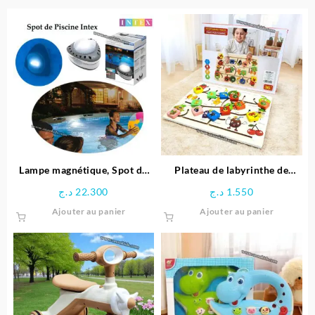
Lampe magnétique, Spot de
Plateau de labyrinthe de
Piscine LED – Intex
positionnement en bois-
د.ج
22.300
د.ج
1.550
Space Boy
Ajouter au panier
Ajouter au panier