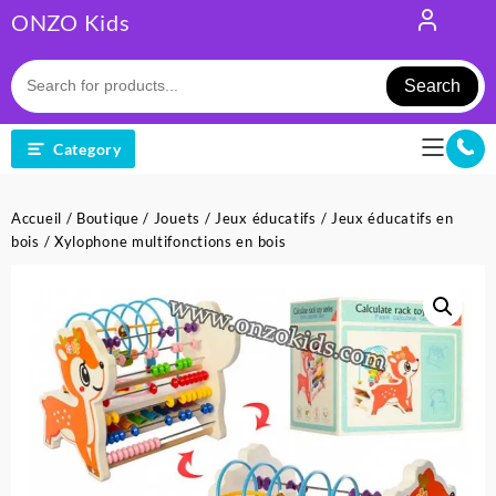
Skip
ONZO Kids
to
content
Search
Category
Accueil
/
Boutique
/
Jouets
/
Jeux éducatifs
/
Jeux éducatifs en
bois
/ Xylophone multifonctions en bois