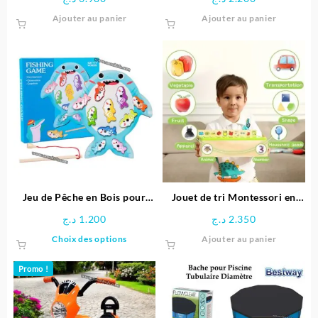
produit
produit
Ajouter au panier
Ajouter au panier
Jeu de Pêche en Bois pour
Jouet de tri Montessori en
Enfants
bois éducative
د.ج
1.200
د.ج
2.350
Ce
Choix des options
Ajouter au panier
produit
a
Promo !
plusieurs
variations.
Les