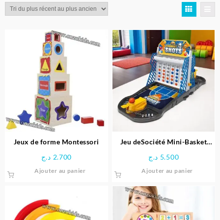
plus
récent
au
plus
ancien
Jeux de forme Montessori
Jeu deSociété Mini-Basket
6en1
د.ج
2.700
د.ج
5.500
Ajouter au panier
Ajouter au panier