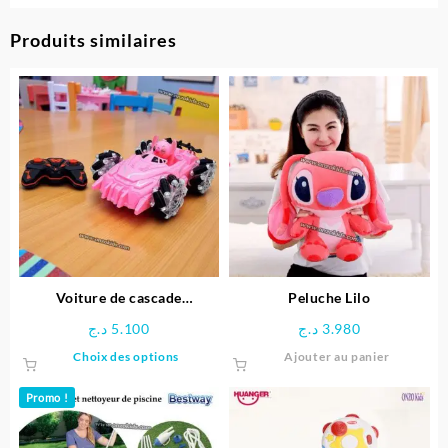
Produits similaires
Voiture de cascade
Peluche Lilo
télécommandée Stitch
د.ج
5.100
د.ج
3.980
Ce
Choix des options
Ajouter au panier
produit
a
Promo !
plusieurs
variations.