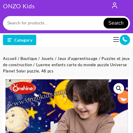
Skip
ONZO Kids
to
content
Search
Category
Accueil
/
Boutique
/
Jouets
/
Jeux d'apprentissage
/
Puzzles et jeux
de construction
/ Luerme enfants carte du monde puzzle Universe
Planet Solar puzzle, 48 pcs