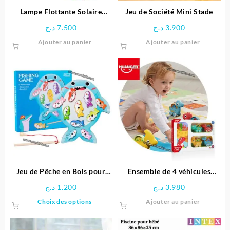
Lampe Flottante Solaire
Jeu de Société Mini Stade
Multicolore pour Piscine –
د.ج
7.500
د.ج
3.900
Intex
Ajouter au panier
Ajouter au panier
Jeu de Pêche en Bois pour
Ensemble de 4 véhicules
Enfants
dinosaures avec Tapis circuit
د.ج
1.200
د.ج
3.980
– HUANGER
Ce
Choix des options
Ajouter au panier
produit
a