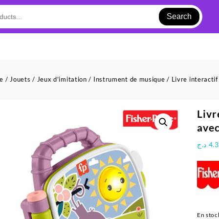
Search
ue
/
Jouets
/
Jeux d'imitation
/
Instrument de musique
/ Livre interacti
Livr
avec
د.ج
4.
En stoc