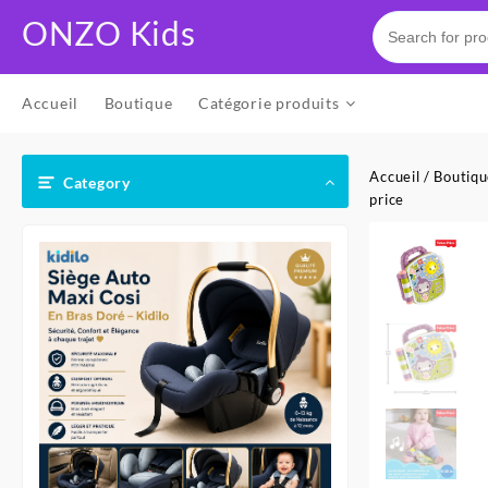
Skip
ONZO Kids
to
content
Accueil
Boutique
Catégorie produits
Accueil
/
Boutiq
Category
price