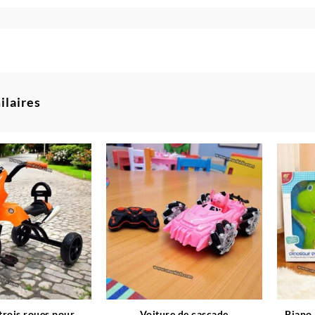
ilaires
 trois roues pour
Voiture de cascade
Piano