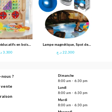
 éducatifs en bois
Lampe magnétique, Spot de
r enfants
Piscine LED – Intex
د.
3.300
د.ج
22.300
Dimanche
-nous ?
8:00 am - 6:30 pm
e vente
Lundi
8:00 am - 6:30 pm
vraison
Mardi
8:00 am - 6:30 pm
Mercredi