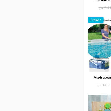
د.ج
7.5
Promo !
Aspirateur
pisci
د.ج
14.9