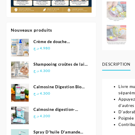
Nouveaux produits
Crème de douche
Relipidante - Neutraderm
د.ج
4.980
DESCRIPTION
Shampooing croûtes de lait
- Biolane
د.ج
4.300
Livre mu
Calmosine Digestion Bio
séparém
Bébé 100 ml
د.ج
4.300
Appuyez 
d’autres
Calmosine digestion-
D’adorab
Biolane
د.ج
4.200
Poignée 
Contribu
Spray D'huile D'amande