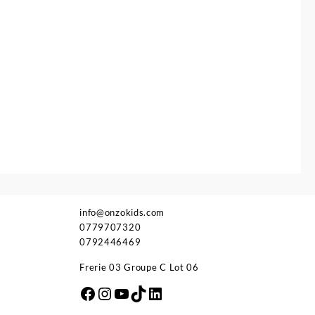
info@onzokids.com
0779707320
0792446469
Frerie 03 Groupe C Lot 06
Facebook
Instagram
YouTube
TikTok
LinkedIn