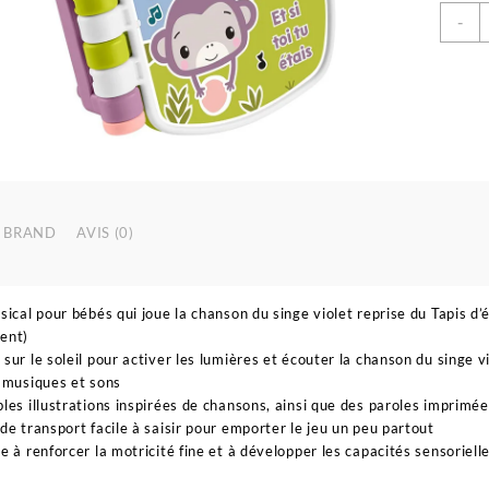
q
-
d
L
i
C
d
S
V
a
e
BRAND
AVIS (0)
s
e
l
f
sical pour bébés qui joue la chanson du singe violet reprise du Tapis d’
p
ent)
sur le soleil pour activer les lumières et écouter la chanson du singe vi
 musiques et sons
les illustrations inspirées de chansons, ainsi que des paroles imprimé
de transport facile à saisir pour emporter le jeu un peu partout
e à renforcer la motricité fine et à développer les capacités sensoriell