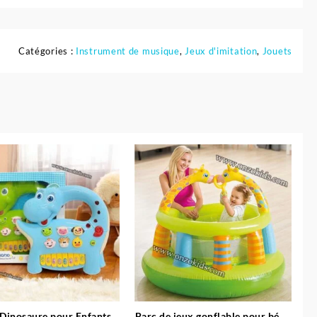
Catégories :
Instrument de musique
,
Jeux d'imitation
,
Jouets
 Dinosaure pour Enfants
Parc de jeux gonflable pour bébé