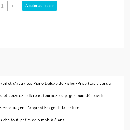
uantité
+
Ajouter au panier
e
ivre
nteractif
omptines
u
inge
iolet
vec
ffets
onores
t
umineux-
isher
éveil et d’activités Piano Deluxe de Fisher-Price (tapis vendu
rice
olet ; ouvrez le livre et tournez les pages pour découvrir
es encouragent l’apprentissage de la lecture
es des tout-petits de 6 mois à 3 ans