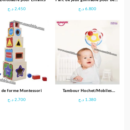
Girafe – INTEX
د.ج
2.450
د.ج
6.800
 de forme Montessori
Tambour Hochet/Mobiles
Unisexe – Huanger
د.ج
2.700
د.ج
1.380