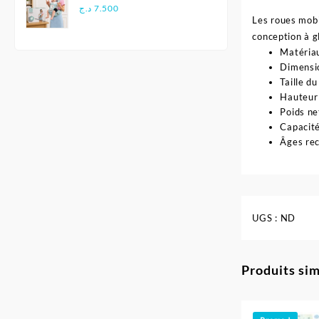
Multifonctionnel
د.ج
7.500
Les roues mobil
Ergonomique - Aiebao
conception à gl
Matériau
Dimensio
Taille d
Hauteur
Poids ne
Capacité
Âges re
UGS :
ND
Produits sim