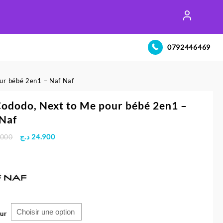
0792446469
our bébé 2en1 – Naf Naf
Cododo, Next to Me pour bébé 2en1 –
Naf
Le
Le
.000
د.ج
24.900
prix
prix
initial
actuel
était :
est :
24.900 د.ج.
31.000 د.ج.
ur