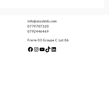
info@onzokids.com
0779707320
0792446469
Frerie 03 Groupe C Lot 06
Facebook
Instagram
YouTube
TikTok
LinkedIn