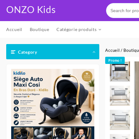
Skip
ONZO Kids
to
content
Accueil
Boutique
Catégorie produits
Accueil
/
Boutiq
Category
Promo !