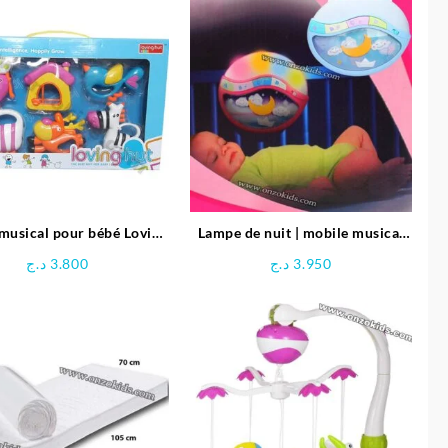
musical pour bébé Loving
Lampe de nuit | mobile musical
Hut
KAICHI
د.ج
3.800
د.ج
3.950