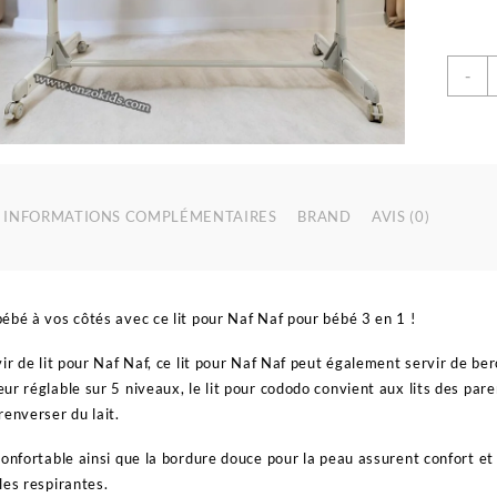
q
-
d
L
C
N
t
INFORMATIONS COMPLÉMENTAIRES
BRAND
AVIS (0)
p
b
2
-
ébé à vos côtés avec ce lit pour Naf Naf pour bébé 3 en 1 !
N
N
vir de lit pour Naf Naf, ce lit pour Naf Naf peut également servir de be
ur réglable sur 5 niveaux, le lit pour cododo convient aux lits des par
renverser du lait.
confortable ainsi que la bordure douce pour la peau assurent confort et 
les respirantes.