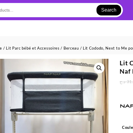
Search
ue
/
Lit Parc bébé et Accessoires
/
Berceau
/ Lit Cododo, Next to Me p
Lit 
Naf 
د.ج
31
Coule