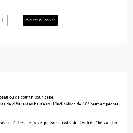
uantité
+
Ajouter au panier
e
it
ododo,
ext
o
Me
our
ébé
en1
af
af
rceau ou de couffin pour bébé.
ents de différentes hauteurs. L’inclinaison de 10° peut empêcher
sécurité. De plus, vous pouvez aussi voir si votre bébé va bien