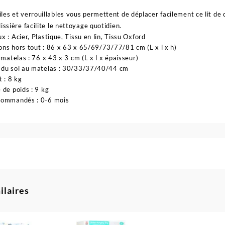
es et verrouillables vous permettent de déplacer facilement ce lit de che
issière facilite le nettoyage quotidien.
x : Acier, Plastique, Tissu en lin, Tissu Oxford
ns hors tout : 86 x 63 x 65/69/73/77/81 cm (L x l x h)
u matelas : 76 x 43 x 3 cm (L x l x épaisseur)
 du sol au matelas : 30/33/37/40/44 cm
t : 8 kg
 de poids : 9 kg
commandés : 0-6 mois
ilaires