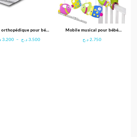
 orthopédique pour bébé
Mobile musical pour bébé
105×70 cm
LovingHut
Plage
د
3.200
–
د.ج
3.500
د.ج
2.750
de
prix :
3.200 د.ج
à
3.500 د.ج