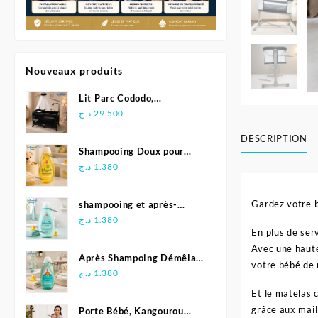
Nouveaux produits
Lit Parc Cododo,
Multifonction - Kidilo
د.ج
29.500
DESCRIPTION
Shampooing Doux pour
Bébé 500 ml - Johnson's
د.ج
1.380
Gardez votre b
shampooing et après-
shampoing 2en1 Soft &
د.ج
1.380
En plus de ser
Shiny 500 ml - Johnson's
Avec une haute
Baby
Après Shampoing Démêlant
votre bébé de 
pour bébé - Johnson'S Baby
د.ج
1.380
Et le matelas 
grâce aux mail
Porte Bébé, Kangourou