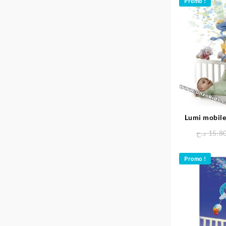
Promo !
Lumi mobil
د.ج
15.8
Promo !