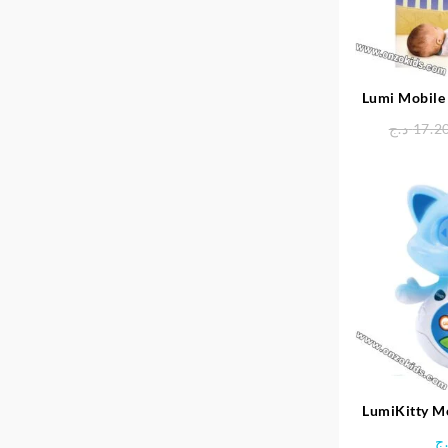
Lumi Mobile 
د.ج
17.2
LumiKitty M
Nui
ج