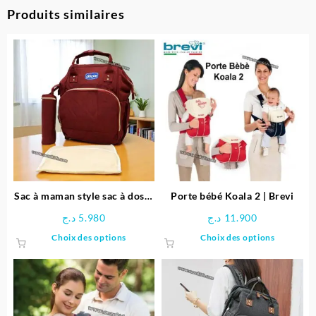
Produits similaires
Sac à maman style sac à dos 3
Porte bébé Koala 2 | Brevi
pièces – Chicco
د.ج
5.980
د.ج
11.900
Ce
Ce
Choix des options
Choix des options
produit
produit
a
a
plusieurs
plusieu
variations.
variatio
Les
Les