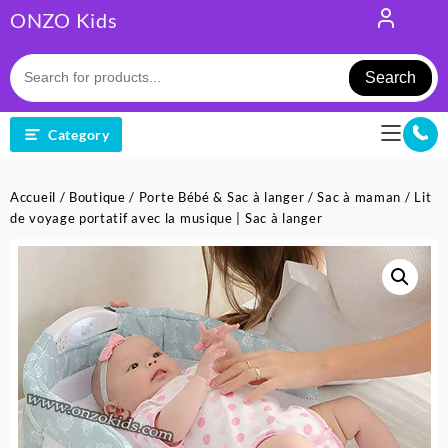
Skip
ONZO Kids
to
content
Search
Category
Accueil
/
Boutique
/
Porte Bébé & Sac à langer
/
Sac à maman
/ Lit
de voyage portatif avec la musique | Sac à langer