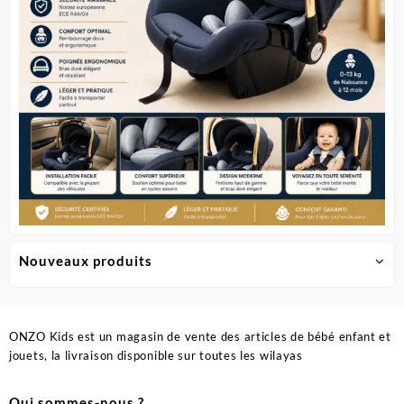
la
la
page
page
du
du
produit
produit
Nouveaux produits
ONZO Kids est un magasin de vente des articles de bébé enfant et
jouets, la livraison disponible sur toutes les wilayas
Qui sommes-nous ?