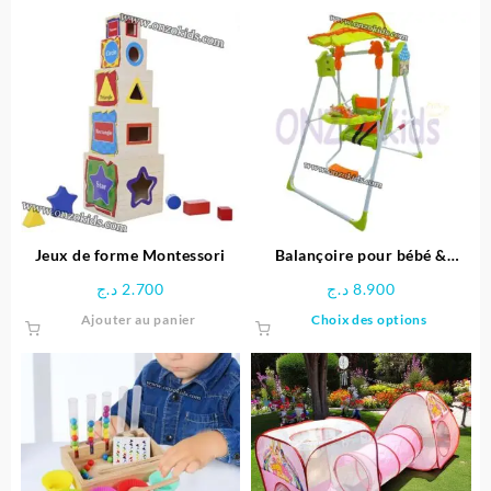
Jeux de forme Montessori
Balançoire pour bébé &
enfants
د.ج
2.700
د.ج
8.900
Ce
Ajouter au panier
Choix des options
produit
a
plusieu
variatio
Les
options
peuven