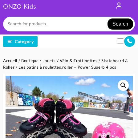
Skip
ONZO Kids
to
content
Search
Category
Accueil
/
Boutique
/
Jouets
/
Vélo & Trottinettes
/
Skateboard &
Roller
/ Les patins à roulettes,roller – Power Superb 4 pcs