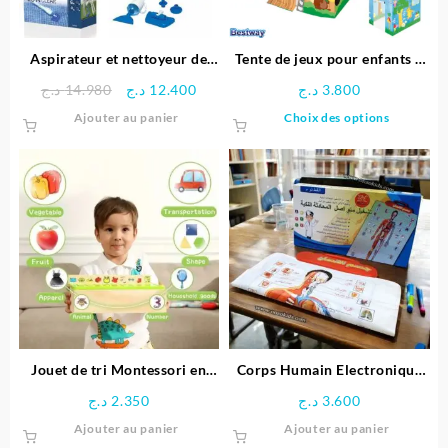
Aspirateur et nettoyeur de
Tente de jeux pour enfants –
piscine – Bestway
Bestway
Le
Le
د.ج
14.980
د.ج
12.400
د.ج
3.800
prix
prix
Ce
Ajouter au panier
Choix des options
initial
actuel
produit
était :
est :
a
12.400 د.ج.
14.980 د.ج.
plusieu
variatio
Les
options
peuven
être
choisie
sur
la
page
Jouet de tri Montessori en
Corps Humain Electronique
du
bois éducative
Interactif pour enfant
د.ج
2.350
د.ج
3.600
produit
Ajouter au panier
Ajouter au panier