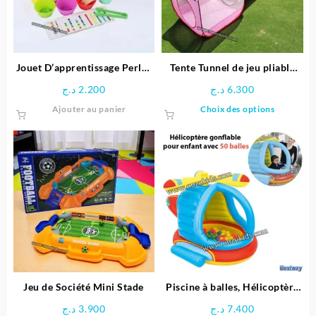
être
choisie
sur
la
page
Jouet D’apprentissage Perles
Tente Tunnel de jeu pliable
du
arc-en-ciel en Bois
pour enfants
د.ج
2.200
د.ج
6.300
produit
Ce
Ajouter au panier
Choix des options
produit
a
plusieu
variatio
Les
options
peuven
être
choisie
sur
la
page
Jeu de Société Mini Stade
Piscine à balles, Hélicoptère
du
gonflable pour enfant + 50
د.ج
3.900
د.ج
7.400
produit