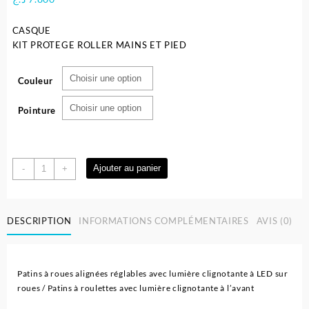
CASQUE
KIT PROTEGE ROLLER MAINS ET PIED
Couleur
Pointure
quantité
Ajouter au panier
-
+
de
Les
patins
DESCRIPTION
INFORMATIONS COMPLÉMENTAIRES
AVIS (0)
à
roulettes,roller
-
Power
Patins à roues alignées réglables avec lumière clignotante à LED sur
Superb
roues / Patins à roulettes avec lumière clignotante à l’avant
4