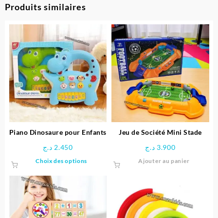
Produits similaires
Piano Dinosaure pour Enfants
Jeu de Société Mini Stade
د.ج
2.450
د.ج
3.900
Ce
Choix des options
Ajouter au panier
produit
a
plusieurs
variations.
Les