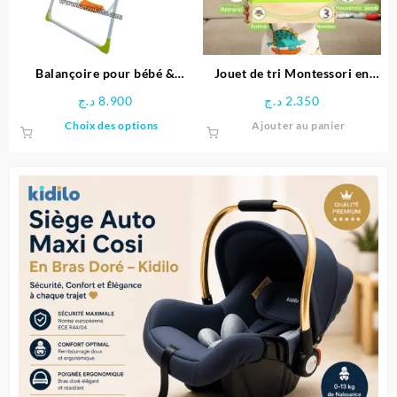
Balançoire pour bébé &
Jouet de tri Montessori en
enfants
bois éducative
د.ج
8.900
د.ج
2.350
Ce
Choix des options
Ajouter au panier
produit
a
plusieurs
variations.
Les
options
peuvent
être
choisies
sur
la
page
du
produit