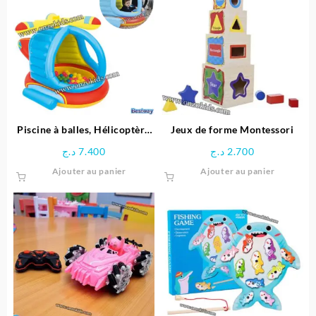
Piscine à balles, Hélicoptère
Jeux de forme Montessori
gonflable pour enfant + 50
د.ج
7.400
د.ج
2.700
balles – Bestway
Ajouter au panier
Ajouter au panier