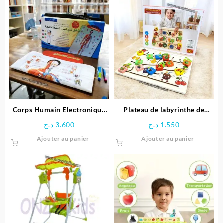
Corps Humain Electronique
Plateau de labyrinthe de
Interactif pour enfant
positionnement en bois-
د.ج
3.600
د.ج
1.550
Space Boy
Ajouter au panier
Ajouter au panier