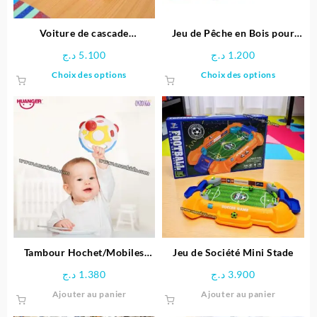
Voiture de cascade
Jeu de Pêche en Bois pour
télécommandée Stitch
Enfants
د.ج
5.100
د.ج
1.200
Ce
Ce
Choix des options
Choix des options
produit
produit
a
a
plusieurs
plusieu
variations.
variatio
Les
Les
options
options
peuvent
peuven
être
être
choisies
choisie
sur
sur
la
la
page
page
Tambour Hochet/Mobiles
Jeu de Société Mini Stade
du
du
Unisexe – Huanger
د.ج
1.380
د.ج
3.900
produit
produit
Ajouter au panier
Ajouter au panier