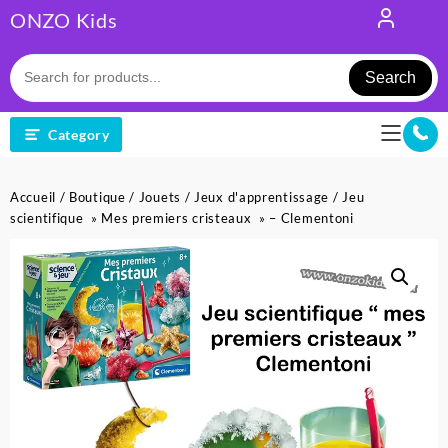
Skip
ONZO Kids
to
content
Search
Category
Accueil
/
Boutique
/
Jouets
/
Jeux d'apprentissage
/ Jeu
scientifique » Mes premiers cristeaux » – Clementoni