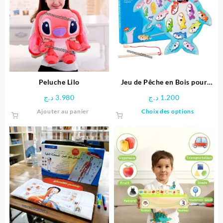
Peluche Lilo
Jeu de Pêche en Bois pour
Enfants
د.ج
3.980
د.ج
1.200
Ce
Ajouter au panier
Choix des options
produit
a
plusieu
variatio
Les
options
peuven
être
choisie
sur