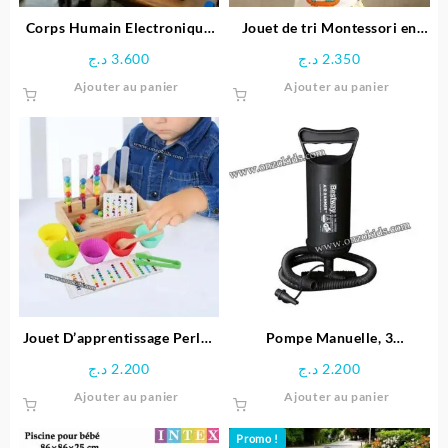
la
page
Corps Humain Electronique
Jouet de tri Montessori en
du
Interactif pour enfant
bois éducative
د.ج
3.600
د.ج
2.350
produit
Ajouter au panier
Ajouter au panier
Jouet D’apprentissage Perles
Pompe Manuelle, 3
arc-en-ciel en Bois
adaptateurs pour Valve, en
د.ج
2.200
د.ج
2.200
Plastique – Noir
Ajouter au panier
Ajouter au panier
Promo !