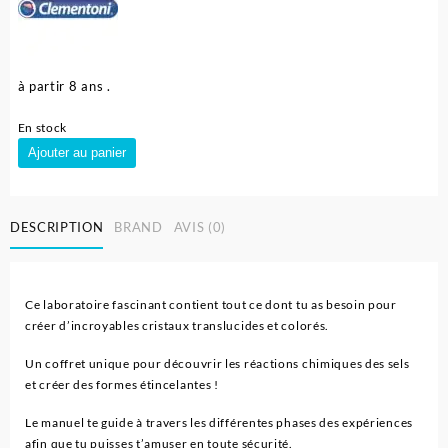
à partir 8 ans .
En stock
quantité
Ajouter au panier
de
Jeu
scientifique
DESCRIPTION
BRAND
AVIS (0)
"
Mes
premiers
cristeaux
Ce laboratoire fascinant contient tout ce dont tu as besoin pour
"
créer d’incroyables cristaux translucides et colorés.
-
Clementoni
Un coffret unique pour découvrir les réactions chimiques des sels
et créer des formes étincelantes !
Le manuel te guide à travers les différentes phases des expériences
afin que tu puisses t’amuser en toute sécurité.