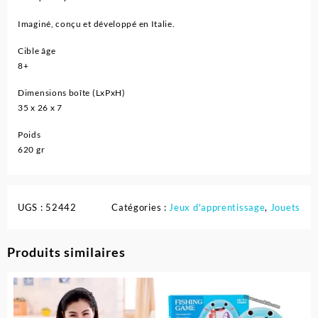
Imaginé, conçu et développé en Italie.
Cible âge
8+
Dimensions boîte (LxPxH)
35 x 26 x 7
Poids
620 gr
UGS :
52442
Catégories :
Jeux d'apprentissage
,
Jouets
Produits similaires