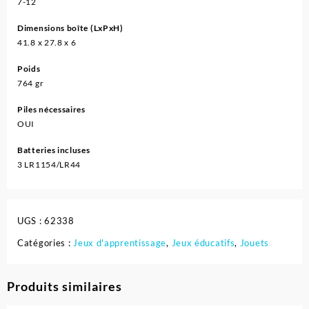
7-12
Dimensions boîte (LxPxH)
41.8 x 27.8 x 6
Poids
764 gr
Piles nécessaires
OUI
Batteries incluses
3 LR1154/LR44
UGS :
62338
Catégories :
Jeux d'apprentissage
,
Jeux éducatifs
,
Jouets
Produits similaires