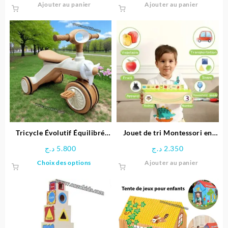
Ajouter au panier
Ajouter au panier
Tricycle Évolutif Équilibré
Jouet de tri Montessori en
pour enfant- Ferdi
bois éducative
د.ج
5.800
د.ج
2.350
Ce
Choix des options
Ajouter au panier
produit
a
plusieurs
variations.
Les
options