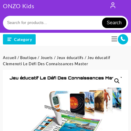
Skip
ONZO Kids
to
content
Search
Category
Accueil
/
Boutique
/
Jouets
/
Jeux éducatifs
/ Jeu éducatif
Clemenoti Le Défi Des Connaissances Master