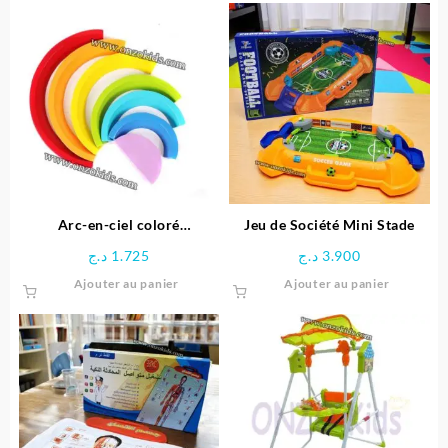
Arc-en-ciel coloré
Jeu de Société Mini Stade
Montessori
د.ج
1.725
د.ج
3.900
Ajouter au panier
Ajouter au panier