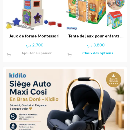
peuvent
être
choisies
sur
la
page
Jeux de forme Montessori
Tente de jeux pour enfants –
du
Bestway
د.ج
2.700
د.ج
3.800
produit
Ce
Ajouter au panier
Choix des options
produit
a
plusieu
variatio
Les
options
peuven
être
choisie
sur
la
page