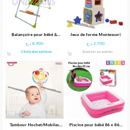
peuvent
être
choisies
sur
la
page
Balançoire pour bébé &
Jeux de forme Montessori
du
enfants
د.ج
8.900
د.ج
2.700
produit
Ce
Choix des options
Ajouter au panier
produit
a
plusieurs
variations.
Les
options
peuvent
être
choisies
sur
la
page
Tambour Hochet/Mobiles
Piscine pour bébé 86 x 86x
du