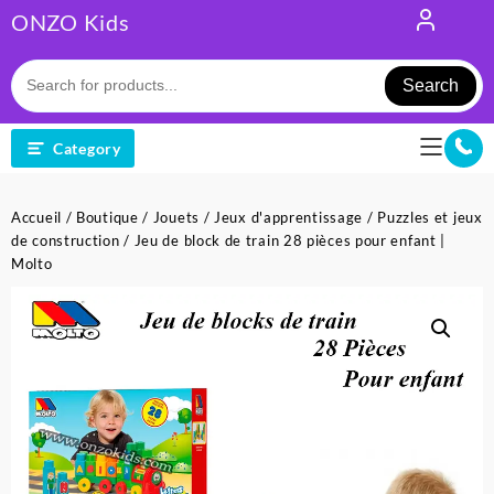
Skip
ONZO Kids
to
content
Search
Category
Accueil
/
Boutique
/
Jouets
/
Jeux d'apprentissage
/
Puzzles et jeux
de construction
/ Jeu de block de train 28 pièces pour enfant |
Molto