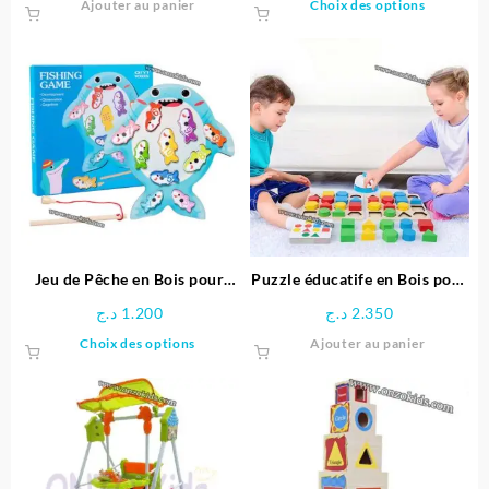
Ce
Ajouter au panier
Choix des options
produit
a
plusieu
variatio
Les
options
peuven
être
choisie
sur
la
page
Jeu de Pêche en Bois pour
Puzzle éducatife en Bois pour
du
Enfants
Enfants
د.ج
1.200
د.ج
2.350
produit
Ce
Choix des options
Ajouter au panier
produit
a
plusieurs
variations.
Les
options