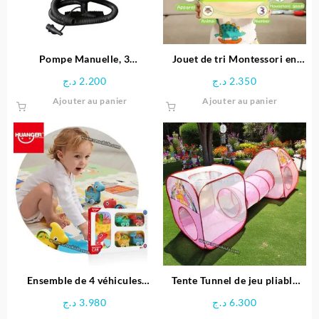
Pompe Manuelle, 3
Jouet de tri Montessori en
adaptateurs pour Valve, en
bois éducative
د.ج
2.200
د.ج
2.350
Plastique – Noir
Ajouter au panier
Ajouter au panier
Ensemble de 4 véhicules
Tente Tunnel de jeu pliable
dinosaures avec Tapis circuit
pour enfants
د.ج
3.980
د.ج
6.300
– HUANGER